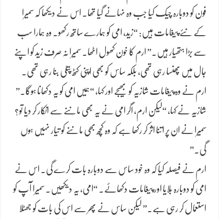
فون کو دوبارہ چیک کیا جب وہ نہانے گیا تھا۔ اس نے دیکھا کہ سمیرا
کے نئے پیغامات ہیں: “زید، امی کو ہمارے ساتھ رکھو۔ وہ ہمارا سب
سے بڑا ہتھیار ہیں۔” ارم کا خون کھول اٹھا۔ سمیرا نہ صرف زید کو اپنے
جال میں پھنسا رہی تھی، بلکہ ساس کو بھی اپنی کٹھ پتلی بنا رہی تھی۔
ارم نے وہ پیغامات شازیہ کو بھیجے اور کہا، “ہمیں امی کو یہ دکھانا ہوگا۔”
شازیہ نے کہا، “لیکن ارم، اگر امی نے یہ بھی ماننے سے انکار کر دیا تو؟
سمیرا نے ان پر اتنا اثر کر رکھا ہے کہ وہ کچھ بھی ماننے کو تیار نہیں ہوں
گی۔”
ارم نے فیصلہ کیا کہ وہ خود ساس سے دوبارہ بات کرے گی۔ اس نے
امی کو دوبارہ بلایا اور پیغامات دکھائے۔ “امی، یہ دیکھیں۔ سمیرا آپ کو
استعمال کر رہی ہے۔” لیکن ساس نے پھر سے اس کی بات کو جھٹلا