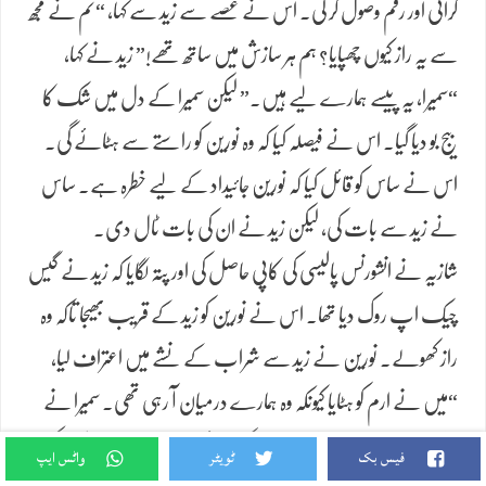
کرائی اور رقم وصول کر لی۔ اس نے غصے سے زید سے کہا، “تم نے مجھ
سے یہ راز کیوں چھپایا؟ ہم ہر سازش میں ساتھ تھے!” زید نے کہا،
“سمیرا، یہ پیسے ہمارے لیے ہیں۔” لیکن سمیرا کے دل میں شک کا
بیج بو دیا گیا۔ اس نے فیصلہ کیا کہ وہ نورین کو راستے سے ہٹائے گی۔
اس نے ساس کو قائل کیا کہ نورین جائیداد کے لیے خطرہ ہے۔ ساس
نے زید سے بات کی، لیکن زید نے ان کی بات ٹال دی۔
شازیہ نے انشورنس پالیسی کی کاپی حاصل کی اور پتہ لگایا کہ زید نے گیس
چیک اپ روک دیا تھا۔ اس نے نورین کو زید کے قریب بھیجا تاکہ وہ
راز کھولے۔ نورین نے زید سے شراب کے نشے میں اعتراف لیا،
“میں نے ارم کو ہٹایا کیونکہ وہ ہمارے درمیان آ رہی تھی۔ سمیرا نے
منصوبہ بنایا، اور میں نے اسے پورا کیا۔” نورین نے یہ بات ریکارڈ کر لی
فیس بک
ٹویٹر
واٹس ایپ