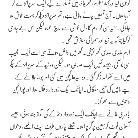
کو فون کیا اور کہا، “ارم، گھر جاؤ، میں تمہارے لیے ایک سرپرائز لے کر
آرہا ہوں۔ آج تمہیں چائے بنانی ہے، تم سرپرائز دیکھ کر بہت خوش ہو
جاؤ گی۔” یہ سن کر ارم کا دل خوشی سے ناچ اٹھا، لیکن اس بے چاری
کو کیا پتا کہ یہ زید اور سمیرا کی سازش تھی۔
ارم جلدی جلدی گھر پہنچی۔ گھر میں داخل ہوتے ہی اسے ایک عجیب
سی بو آئی، جیسے گیس لیک ہو رہی ہو۔ لیکن وہ زید کے سرپرائز کے چکر
میں اسے نظر انداز کر گئی۔ وہ سیدھا کچن میں گئی اور چولہا جلانے کے
لیے ماچس کی تیلی سلگائی۔ اچانک ایک زوردار دھماکہ ہوا، اور پورا کچن
دھوئیں سے بھر گیا۔
باورچی خانے سے اچانک ایک زوردار دھماکے کی آواز بلند ہوئی، جیسے
آسمان ٹوٹ کر زمین پر گر پڑا ہو۔ شعلے چاروں طرف لپٹ اٹھے، دھواں