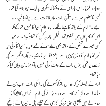
دوبارہ اٹھایا۔ اس بار اس نے دیکھا کہ سکرین پر ایک نیا پیغام آیا تھا،
کسی نامعلوم نمبر سے: “آج رات پھر ملاقات ہے۔ پرانا باغیچہ، بارہ
بجے۔” ارم کے ہاتھ کانپنے لگے۔ یہ پیغام سمیرا کا نہیں تھا، کیونکہ
اس کا نام فون میں محفوظ تھا۔ لیکن پھر یہ کس کا تھا؟ کیا زید اور سمیرا
کسی تیسرے شخص کے ساتھ بھی ملے ہوئے تھے؟ یا یہ سمیرا کا کوئی نیا
نمبر تھا؟ ارم کا دماغ تیزی سے چلنے لگا۔ پرانا باغیچہ، وہ جگہ جو گھر سے کچھ
فاصلے پر تھی، جہاں رات کے وقت کوئی نہیں جاتا تھا۔ زید وہاں کیا کر
رہا تھا؟
ارم نے فیصلہ کیا کہ وہ اس راز کو کھولے گی۔ اگلی رات، جب زید نے
کہا کہ اسے دفتر کے کام سے دیر ہو جائے گی، ارم نے اس کا پیچھا کیا۔
وہ سائے میں چھپتی ہوئی زید کی گاڑی کے پیچھے چلی۔ زید پرانے باغیچے