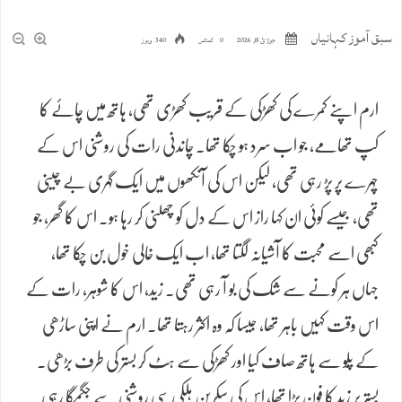
سبق آموز کہانیاں
جولائ 8, 2026
0 کمنٹس
340 ویوز
ارم اپنے کمرے کی کھڑکی کے قریب کھڑی تھی، ہاتھ میں چائے کا
کپ تھامے، جو اب سرد ہو چکا تھا۔ چاندنی رات کی روشنی اس کے
چہرے پر پڑ رہی تھی، لیکن اس کی آنکھوں میں ایک گہری بے چینی
تھی، جیسے کوئی ان کہا راز اس کے دل کو چھلنی کر رہا ہو۔ اس کا گھر، جو
کبھی اسے محبت کا آشیانہ لگتا تھا، اب ایک خالی خول بن چکا تھا،
جہاں ہر کونے سے شک کی بو آ رہی تھی۔ زید، اس کا شوہر، رات کے
اس وقت کہیں باہر تھا، جیسا کہ وہ اکثر رہتا تھا۔ ارم نے اپنی ساڑھی
کے پلّو سے ہاتھ صاف کیا اور کھڑکی سے ہٹ کر بستر کی طرف بڑھی۔
بستر پر زید کا فون پڑا تھا، اس کی سکرین ہلکی سی روشنی سے جگمگا رہی