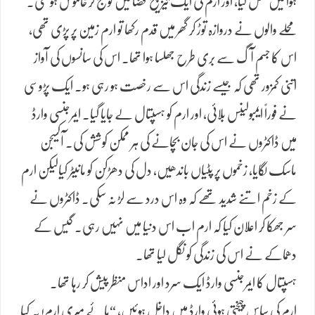
ہوا میں گھل گیا، اور ارم کی ایک تیز چیخ فضا میں گونج کر خاموش ہو گئی۔
محلے والوں نے دروازہ توڑ کر گھر میں قدم رکھا تو ارم زمین پر پڑی تھی،
اس کا جسم آگ سے بری طرح جھلسا ہوا تھا۔ اس کی سانسوں کی آواز
اتنی کمزور تھی کہ جیسے زندگی اس سے رخصت ہو رہی ہو۔ ایک پڑوسی
نے فوراً ایمبولینس بلائی، اور ارم کو ہسپتال لے جایا گیا۔ ایمرجنسی وارڈ
میں ڈاکٹروں نے اس کی جان بچانے کی ہر ممکن کوشش کی. آکسیجن
ماسک لگایا، زخموں پر پٹیاں باندھیں، دل کی دھڑکن کو مانیٹر کیالیکن ارم
کے زخم اتنے شدید تھے کہ وہ اس درد سے لڑ نہ سکی۔ ڈاکٹروں نے
سر جھکا کر اعلان کیا کہ ارم اب اس دنیا میں نہیں رہی۔ گیس کے
دھماکے نے اس کی زندگی کو نگل لیا تھا۔
ہسپتال کا ایمرجنسی وارڈ ایک سرد اور اداس منظر پیش کر رہا تھا۔
ارم کی ساس چیختی ہوئی وارڈ میں داخل ہوئیں، “ہائے میری ارم! یہ کیا