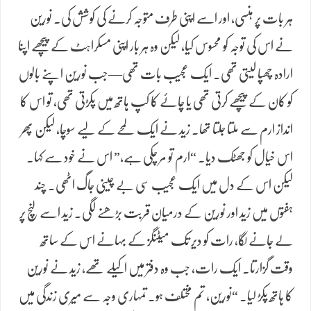
ہر بات پر ہنسی، اور اسے اپنی طرف متوجہ کرنے کی کوشش کی۔ نورین
نے اس کی توجہ کو محسوس کیا، لیکن وہ ہر بار اپنی مسکراہٹ کے پیچھے اپنا
ارادہ چھپا لیتی تھی۔ ایک عجیب بات تھی—جب نورین اپنے بالوں
کو کان کے پیچھے کرتی تھی یا چائے کا کپ ہاتھ میں پکڑتی تھی، تو اس کا
انداز ارم سے ملتا جلتا تھا۔ زید نے ایک لمحے کے لیے سوچا، لیکن پھر
اس خیال کو جھٹک دیا۔ “ارم تو مر چکی ہے،” اس نے خود سے کہا۔
لیکن اس کے دل میں ایک عجیب سی بے چینی جاگ اٹھی۔ چند
ہفتوں میں زید اور نورین کے درمیان قربت بڑھنے لگی۔ زید اسے لنچ پر
لے جانے لگا، رات کو دیر تک میٹنگز کے بہانے اس کے ساتھ
وقت گزارتا۔ ایک رات، جب وہ دفتر میں اکیلے تھے، زید نے نورین
کا ہاتھ پکڑ لیا۔ “نورین، تم مختلف ہو۔ تمہاری وجہ سے میری زندگی میں