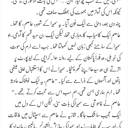
“امی، میں نے سب کچھ کیا، لیکن…” اس کی بات ادھوری رہ گئی،
کیونکہ اس کی آواز میں جھوٹ کی جھلک صاف تھی۔
چند دن بعد، دبئی سے ایک فون آیا۔ یہ سمیرا کے شوہر، عاصم، کا تھا۔
عاصم ایک کامیاب کاروباری تھا، لیکن ایک رن مرید قسم کا آدمی، جو
سمیرا کے سامنے کبھی زبان نہیں کھولتا تھا۔ جب اسے ارم کی موت
کی خبر ملی، وہ فوراً پاکستان کے لیے روانہ ہوا۔ کراچی کے ایئرپورٹ پر
اترتے ہی وہ سیدھا اپنے گھر پہنچا۔ سمیرا نے اس کا استقبال اپنی میٹھی
باتوں اور آنسوؤں کے ڈرامے سے کیا۔ “عاصم، یہ ایک خوفناک حادثہ
تھا۔ ارم ہماری بہن تھی، ہم سب اس سے محبت کرتے تھے۔”
عاصم نے خاموشی سے سمیرا کی بات سنی، لیکن اس کے دل میں
ایک عجیب سا شک جاگا۔ شازیہ نے عاصم سے ہسپتال میں ملاقات
کی اور سب کچھ بتایا—زید اور سمیرا کی سازش، انشورنس پالیسی، جائیداد کا