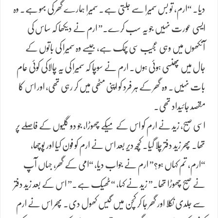
دیا۔ “ارم، تو بس سمیرا سے جلتی ہے۔ سمیرا ہمارے گھر کی بہو ہے۔ وہ
ایسی عورت نہیں جو یہ سب کرے۔” ارم نے دیکھا کہ ساس کی
آنکھوں میں وہی عجیب سی چمک ہے، جیسے وہ سمیرا کی باتوں کے
جال میں پھنسی ہوئی ہوں۔ ارم نے سوچا کہ سمیرا کی یہ چالاکی کوئی عام
بات نہیں۔ وہ گھر کے ہر فرد کو اپنی مٹھی میں کر رہی تھی، اور اس کا
مقصد جائیداد تھی۔
اسی صبح، زید نے ارم کو اس کے میکے چھوڑا، جو دو گلیوں کے فاصلے پر
تھا۔ پھر زید دفتر چلا گیا۔ کچھ دیر بعد اس نے ارم کو فون کیا اور پوچھا،
“ارم، تم کہاں ہو؟” ارم نے جواب دیا، “امی کے گھر، جہاں آپ
نے صبح چھوڑا تھا۔” زید نے کہا، “ٹھیک ہے۔” اس کے بعد زید دفتر
سے جلدی نکلا اور گھر جا کر کچن میں گیس کھول دی۔ پھر اس نے ارم