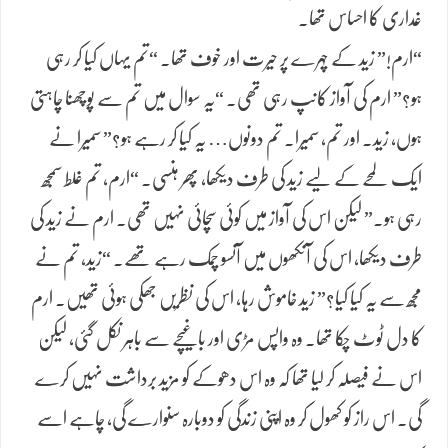
غداری کا احساس تھا۔
“ارم!” زید کے چہرے پر حیرت اور خوف تھا۔ “تم یہاں کیا کر رہی
ہو؟” ارم کی آواز کانپ رہی تھی۔ “یہ سوال میں تم سے پوچھنا چاہتی
ہوں، زید۔ اور تم، سمیرا۔ تم دونوں… یہ کیا کر رہے ہو؟” سمیرا نے
ایک لمحے کے لیے زید کی طرف دیکھا، پھر ہنسی۔ “ارم، تم غلط سمجھ
رہی ہو۔” لیکن اس کی آواز میں کوئی سچائی نہیں تھی۔ ارم نے زید کی
طرف دیکھا، اس کی آنکھوں میں آنسو چمک رہے تھے۔ “زید، تم نے
مجھ سے یہ کیا کیا؟” زید خاموش رہا، اس کی نظریں جھکی ہوئی تھیں۔ ارم
کا دل ٹوٹ چکا تھا۔ وہ واپس مڑی اور باغیچے سے باہر نکل گئی، لیکن
اس نے فیصلہ کر لیا تھا کہ وہ اس دھوکے کو مزید برداشت نہیں کرے
گی۔ اس راز کو کھول کر وہ اپنی زندگی کو دوبارہ سنوارے گی، چاہے اسے