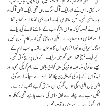
ہیں۔” لیکن ارم اب وہ کمزور عورت نہیں تھی جو چپ چاپ سب
سہہ لیتی۔ اس کے اندر ایک آگ سلگ رہی تھی، ایک ایسی آگ جو
بدلہ مانگتی تھی، لیکن ساتھ ہی ایک خوف بھی تھا جو اسے کھا رہا تھا۔
اس نے فیصلہ کیا کہ وہ اس راز کو سب کے سامنے لائے گی، چاہے
اسے کتنا ہی درد سہنا پڑے۔ لیکن وہ جانتی تھی کہ یہ کام آسان نہیں
ہوگا۔ سمیرا کی وہ خود اعتمادی، اس کا وہ طنزیہ انداز. یہ سب ارم کے
لیے ایک چیلنج تھا۔ سمیرا گھر میں ہر ایک کے دل پر راج کرتی تھی،
جیسے وہ کوئی ملکہ ہو۔ وہ زید کی ماں کو اپنی باتوں سے رام کر چکی تھی، اور
زید تو اس کے ہاتھ کی کٹھ پتلی بن چکا تھا۔ ارم نے سوچا کہ اسے کوئی
ایسی چال چلنی ہوگی جو اس گھر کی اس سازش کو بے نقاب کر دے۔
لیکن سب سے پہلے اسے اپنی ساس کی حمایت چاہیے تھی، کیونکہ وہ
اس گھر کی سب سے بڑی طاقت تھیں۔