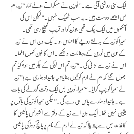
ایک نئی روشنی آئی ہے۔” نورین نے مسکراتے ہوئے کہا، “زید، ہم
بس اچھے دوست ہیں۔ یہ سب ٹھیک نہیں۔” لیکن اس کی
آنکھوں میں ایک چمک تھی جو زید کو اور قریب کھینچ رہی تھی۔
سمیرا کو زید کے بدلتے رویے کا احساس ہوا۔ ایک دن اس نے زید
کے فون میں نورین کے پیغامات دیکھے۔ اس کا خون کھول اٹھا۔
اس نے زید سے لڑائی کی۔ “زید، تم اس لڑکی کے چکر میں ہو؟ کیا تم
بھول گئے کہ ہم نے ارم کو کیوں ہٹایا؟ یہ جائیداد ہماری ہے!” زید
نے سمیرا کو چپ کرایا۔ “سمیرا، نورین بس ایک وقت گزرنے کی بات
ہے۔ جائیداد ہمارے پاس ہی رہے گی۔” لیکن سمیرا کو زید کی باتوں پر
یقین نہیں تھا۔ ایک دن اسے زید کے دفتر سے انشورنس پالیسی کا
کاغذ ملا، جس سے پتہ چلا کہ زید نے ارم کے نام پر پانچ کروڑ کی پالیسی