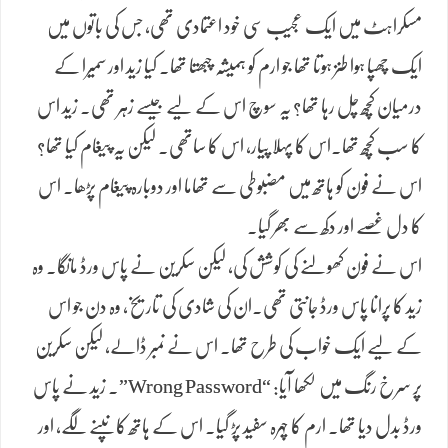
مسکراہٹ میں ایک عجیب سی خود اعتمادی تھی، جس کی باتوں میں
ایک چھپا ہوا طنز ہوتا تھا جو ارم کو ہمیشہ چبھتا تھا۔ کیا زید اور سمیرا کے
درمیان کچھ چل رہا تھا؟ یہ سوچ اس کے لیے جیسے زہر تھی۔ زید اس
کا سب کچھ تھا.اس کا پہلا پیار، اس کا ساتھی۔ لیکن یہ پیغام کیا تھا؟
اس نے فون کو ہاتھ میں مضبوطی سے تھاما اور دوبارہ پیغام پڑھا۔ اس
کا دل غصے اور دکھ سے بھر گیا۔
اس نے فون کھولنے کی کوشش کی، لیکن سکرین نے پاس ورڈ مانگا۔ وہ
زید کا پرانا پاس ورڈ جانتی تھی.ان کی شادی کی تاریخ، وہ دن جو اس
کے لیے ایک خواب کی طرح تھا۔ اس نے نمبر ڈالے، لیکن سکرین
پر سرخ رنگ میں لکھا آیا: “Wrong Password”۔ زید نے پاس
ورڈ بدل دیا تھا۔ ارم کا چہرہ سفید پڑ گیا۔ اس کے ہاتھ کانپنے لگے، اور