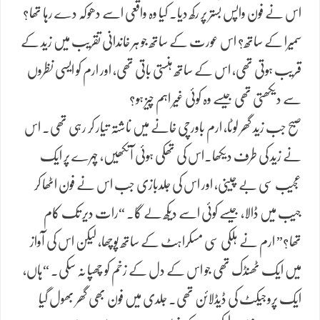
اس نے فون واپس بستر پر رکھ دیا۔ کیا وہ واقعی اسے دھوکہ دے رہا تھا؟
سمیرا کے ساتھ؟ اس عورت کے ساتھ جو ہر خاندانی تقریب میں زید کے
قریب ہوتی تھی، اس کے ساتھ ہنستی باتی تھی، اور ارم کو ایسی نظروں
سے دیکھتی تھی جیسے وہ کوئی غیر اہم چیز ہو؟
صبح جب زید گھر لوٹا، ارم باورچی خانے میں ناشتہ تیار کر رہی تھی۔ اس
نے زید کی طرف دیکھا.اس کی تھکی ہوئی آنکھیں، چہرے پر ایک
عجیب سی بے چینی، اور اس کی جلدبازی جب اس نے فون اٹھا کر
جیب میں ڈالا، جیسے کوئی اسے دیکھ لے گا۔ “رات دیر تک کام
تھا؟” ارم نے ہلکی سی مسکراہٹ کے ساتھ پوچھا، لیکن اس کی آواز
میں ایک ٹھنڈک تھی جو اس کے دل کے زخم کو چھپا نہ سکی۔ “ہاں،
ایک پروجیکٹ کی ڈیڈلائن تھی۔ جلدی میں فون بھی گھر بھول گیا