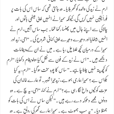
ارم نے زید کی والدہ کو گھر بلایا۔ وہ جانتی تھی کہ ساس اس کی بات پر
فوراً یقین نہیں کریں گی، کیونکہ سمیرا نے انہیں اپنی میٹھی باتوں اور
چالاکی سے اپنے جال میں پھنسا رکھا تھا۔ جب ساس آئیں، ارم نے
انہیں بیٹھایا اور دھیرے دھیرے اپنی کہانی شروع کی۔ “امی، زید اور
سمیرا کے درمیان کچھ غلط چل رہا ہے۔ میں نے ان کے پیغامات
دیکھے ہیں۔” اس نے زید کے فون سے نقل کیا ہوا پیغام دکھایا: “ارم
کو کچھ پتہ نہیں چلنا چاہیے۔” ساس کا چہرہ سخت ہو گیا۔ “ارم، یہ کیا
بکواس ہے؟ سمیرا ہماری بہو ہے، زید تیرا شوہر۔ تو ہمارے خاندان کی
عزت کو کیوں داغ لگا رہی ہے؟” ارم نے کہا، “امی، یہ سچ ہے۔ وہ
دونوں مجھے دھوکہ دے رہے ہیں۔” لیکن ساس نے اس کی بات کو
جھٹلا دیا۔ “یہ سب جھوٹ ہے۔ سمیرا ہمارے گھر کی رونق ہے۔ وہ