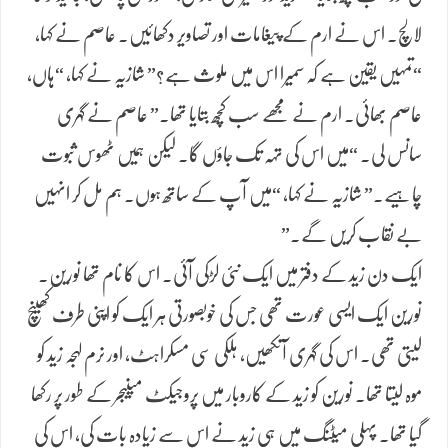
لالچ۔ اس نے ارم کے پیغامات اور تصاویر دکھائیں۔ عاصم نے کہا،
“تمہیں یقین ہے کہ سمیرا اس میں ملوث ہے؟” شازیہ نے کہا، “ہاں،
عاصم بھائی۔ ارم نے مجھے سب کچھ بتایا تھا۔” عاصم نے گہری
سانس لی۔ “میں اس کی تہہ تک جاؤں گا۔ لیکن ہمیں ٹھوس ثبوت
چاہیے۔” شازیہ نے کہا، “میں آپ کے ساتھ ہوں۔ ہم مل کر انہیں
بے نقاب کریں گے۔”
ایک دن زید کے دفتر میں ایک نئی لڑکی آئی۔ اس کا نام تھا نورین۔
نورین ایک ایسی عورت تھی جس کی خوبصورتی ہر ایک کو اپنی طرف کھینچ
لیتی تھی۔ اس کی گہری آنکھیں، ہلکی سی مسکراہٹ، اور نرم لہجہ زید کو
موہ لیتا تھا۔ نورین کو زید کے کاروبار میں پروجیکٹ مینیجر کے طور پر رکھا
گیا تھا۔ پہلی میٹنگ میں ہی زید نے اس سے زیادہ بات کی، اس کی