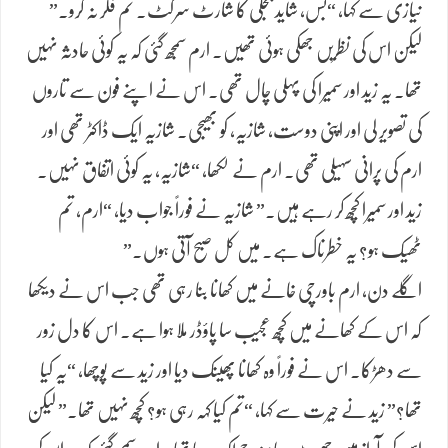
نیازی سے کہا، “بس، شاید بجلی کا شارٹ سرکٹ۔ تم فکر نہ کرو۔”
لیکن اس کی نظریں جھکی ہوئی تھیں۔ ارم سمجھ گئی کہ یہ کوئی حادثہ نہیں
تھا. یہ زید اور سمیرا کی پہلی چال تھی۔ اس نے اپنے فون سے تاروں
کی تصویر لی اور اپنی دوست، شازیہ، کو بھیجی۔ شازیہ ایک ڈاکٹر تھی اور
ارم کی پرانی سہیلی تھی۔ ارم نے لکھا، “شازیہ، یہ کوئی اتفاق نہیں۔
زید اور سمیرا کچھ کر رہے ہیں۔” شازیہ نے فوراً جواب دیا، “ارم، تم
ٹھیک ہو؟ یہ خطرناک ہے۔ میں کل صبح آتی ہوں۔”
اگلے دن، ارم باورچی خانے میں کھانا بنا رہی تھی جب اس نے دیکھا
کہ اس کے کھانے میں کچھ عجیب سا پاؤڈر ملا ہوا ہے۔ اس کا دل زور
سے دھڑکا۔ اس نے فوراً وہ کھانا پھینک دیا اور زید سے پوچھا، “یہ کیا
تھا؟” زید نے حیرت سے کہا، “تم کیا کہہ رہی ہو؟ کچھ نہیں تھا۔” لیکن