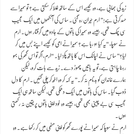
زید کی بھابی ہے، وہ کیسے اس کے ساتھ غلط کر سکتی ہے؟ تو سمیرا سے
حسد کرتی ہے!” ارم حیران رہ گئی۔ ساس کی آنکھوں میں ایک عجیب
سی چمک تھی، جیسے وہ سمیرا کی باتوں کے جادو میں گرفتار ہوں۔ ارم
نے سوچا، “یہ کیا ہو رہا ہے؟ سمیرا نے امی کو کیسے اپنے بس میں کر
لیا؟” ساس نے اچانک اس کا ہاتھ پکڑ لیا۔ “ارم، اگر تو اس گھر کی بہو
رہنا چاہتی ہے، تو یہ باتیں چھوڑ دے۔ زید سے بات کرو، لیکن
ہمارے خاندان کو بدنام نہ کر۔” یہ کہہ کر وہ اٹھ کر چلی گئیں۔ ارم کا دل
ڈوب گیا۔ ساس کی باتوں میں ایک دھمکی تھی، لیکن ساتھ ہی ایک
عجیب سی بے چینی بھی تھی، جیسے وہ خود اپنی باتوں پر یقین نہ رکھتی
ہوں۔
ارم نے سوچا کہ سمیرا نے پورے گھر کو اپنی مٹھی میں کر رکھا ہے۔ وہ