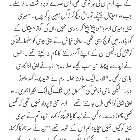
کے لیے ارم ان کی ہر خوشی تھی، اس صدمے کو برداشت نہ کر سکے۔
جب وہ ہسپتال پہنچے، تو لاش دیکھ کر نرگس زمین پر گر پڑیں۔ “میری
بیٹی! میری ارم!” وہ چیخ چیخ کر رو رہی تھیں، ان کی آواز ہسپتال کے
کوریڈورز میں گونج رہی تھی۔ حاجی فیاض نے اپنی بیوی کو سنبھالنے کی
کوشش کی، لیکن ان کے اپنے آنسو رکنے کا نام نہ لیتے تھے۔ انہوں
نے زید سے پوچھا، “یہ سب کیسے ہوا، زید؟” زید نے اپنی اداکاری
جاری رکھی۔ “ابو، یہ ایک حادثہ تھا۔ ارم نے شاید چولہا کھلا چھوڑ
دیا۔” لیکن حاجی فیاض کی آنکھوں میں شک کی ایک لکیر ابھری۔ وہ
اپنی بیٹی کو اچھی طرح جانتے تھے—ارم اتنی لاپرواہ نہیں تھی کہ گیس
کھلی چھوڑ دے۔ نرگس نے زید کا ہاتھ پکڑ کر کہا، “زید، تم نے میری
بیٹی کو کیوں نہیں بچایا؟ تم اس کے شوہر تھے!” زید نے سر جھکا کر کہا،