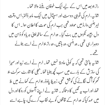
راز جو بعد میں اس کے لیے ایک طوفان بننے والا تھا۔
شازیہ، ارم کی قریبی دوست اور ہسپتال میں ایک ماہر ڈاکٹر، اس وقت
ایمرجنسی وارڈ میں موجود تھی جب ارم کی موت کا اعلان ہوا۔ اس کا
دل جیسے ٹکڑوں میں بٹ گیا۔ وہ ارم کے ساتھ اپنی ہر یاد کو ذہن میں
دوہرا رہی تھی.وہ ہنسی، وہ باتیں، وہ راز جو ارم نے اسے بتائے
تھے۔
شازیہ جانتی تھی کہ یہ کوئی حادثہ نہیں تھا۔ ارم نے اسے زید اور سمیرا
کی سازش کے بارے میں سب کچھ بتایا تھا.بجلی کا شارٹ سرکٹ جو
گھر کو آگ لگانے کی کوشش تھی، زہریلا پاؤڈر جو ارم کے کھانے میں ملا
تھا، اور اب یہ گیس کا دھماکہ۔ شازیہ نے اپنے آنسوؤں کو روکا اور دل
میں عہد کیا کہ وہ ارم کے قاتلوں کو بے نقاب کرے گی، چاہے اسے