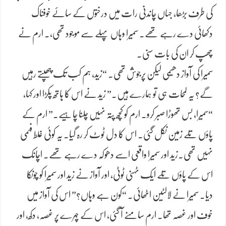
کی طرف بڑھا، جہاں چاندنی رات میں درختوں کے سائے خوفناک
دکھائی دے رہے تھے۔ سمیرا وہاں پہلے سے موجود تھی،۔ ارم نے
چھپ کر ان کی بات سنی۔
سمیرا کی آواز دھیمی لیکن پرجوش تھی۔ “زید، ہم کب تک چھپتے رہیں
گے؟ یہ لمحات ہی تو ہمارے ہیں۔” زید نے اس کا ہاتھ پکڑا اور کہا،
“سمیرا، بس تھوڑا صبر کرو۔ ارم کو کچھ پتہ نہیں چلنا چاہیے۔” ارم کے
پاؤں تلے زمین نکل گئی۔ اس کا دل ٹوٹ کر رہ گیا۔ یہ کوئی غلط فہمی
نہیں تھی.زید اور سمیرا واقعی اسے دھوکہ دے رہے تھے۔ اچانک
اس کے پاؤں تلے ایک ٹہنی ٹوٹی، اور آواز نے زید اور سمیرا کو چونکا
دیا۔ سمیرا نے لالٹین اٹھائی۔ “کون ہے وہاں؟” اس کی آواز میں
خوف اور غصہ تھا۔ ارم سامنے آ گئی، اس کے چہرے پر غصہ، دکھ، اور