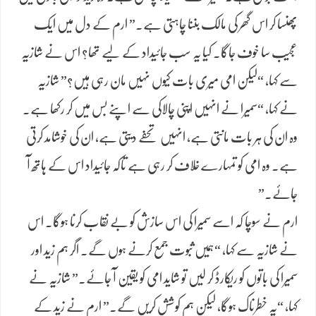
پھنسا کر اس گھر کی مالک بننا چاہتی ہے۔” ارم کے دل میں ایک
عجیب سا خوف جاگا۔ کیا یہ سب جائیداد کے لیے تھا؟ اس نے شازیہ
سے کہا، “لیکن امی میری بات کیوں نہیں مان رہی ہیں؟” شازیہ
نے کہا، “سمیرا نے انہیں اپنی چالاکی سے اپنے بس میں کر رکھا ہے۔
وہ ان کی ہر بات مانتی ہے، انہیں تحفے دیتی ہے، ان کی خوشامد کرتی
ہے۔ وہ امی کو تمہارے خلاف کر رہی ہے تاکہ جائیداد اس کے ہاتھ آ
جائے۔”
ارم نے سوچا کہ اسے سمیرا کی اس سازش کو بے نقاب کرنا ہوگا۔ اس
نے شازیہ سے کہا، “ہمیں ثبوت جمع کرنے ہوں گے۔ اگر ہم زید اور
سمیرا کی باتوں کو ریکارڈ کر لیں تو شاید امی کو یقین آ جائے۔” شازیہ نے
کہا، “یہ خطرناک ہوگا، لیکن ہم کوشش کریں گے۔” ارم نے زید کے