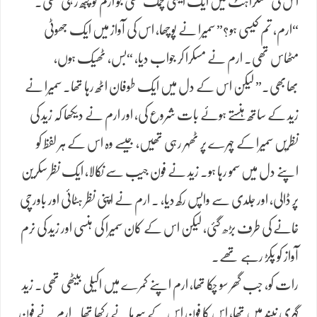
اس کی مسکراہٹ میں ایک ایسی چمک تھی جو ارم کو چبھ رہی تھی۔
“ارم، تم کیسی ہو؟” سمیرا نے پوچھا، اس کی آواز میں ایک جھوٹی
مٹھاس تھی۔ ارم نے مسکرا کر جواب دیا، “بس، ٹھیک ہوں،
بھابھی۔” لیکن اس کے دل میں ایک طوفان اٹھ رہا تھا۔ سمیرا نے
زید کے ساتھ ہنستے ہوئے بات شروع کی، اور ارم نے دیکھا کہ زید کی
نظریں سمیرا کے چہرے پر ٹھہر رہی تھیں، جیسے وہ اس کے ہر لفظ کو
اپنے دل میں سمو رہا ہو۔ زید نے فون جیب سے نکالا، ایک نظر سکرین
پر ڈالی، اور جلدی سے واپس رکھ دیا، ۔ ارم نے اپنی نظر ہٹائی اور باورچی
خانے کی طرف بڑھ گئی، لیکن اس کے کان سمیرا کی ہنسی اور زید کی نرم
آواز کو پکڑ رہے تھے۔
رات کو، جب گھر سو چکا تھا، ارم اپنے کمرے میں اکیلی بیٹھی تھی۔ زید
گہری نیند میں تھا، اس کا فون اس کے سرہانے رکھا تھا۔ ارم نے فون