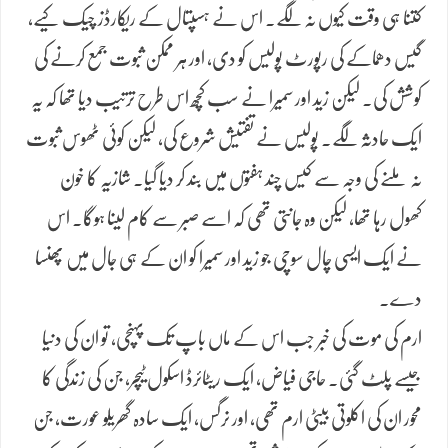
کتنا ہی وقت کیوں نہ لگے۔ اس نے ہسپتال کے ریکارڈز چیک کیے،
گیس دھماکے کی رپورٹ پولیس کو دی، اور ہر ممکن ثبوت جمع کرنے کی
کوشش کی۔ لیکن زید اور سمیرا نے سب کچھ اس طرح ترتیب دیا تھا کہ یہ
ایک حادثہ لگے۔ پولیس نے تفتیش شروع کی، لیکن کوئی ٹھوس ثبوت
نہ ملنے کی وجہ سے کیس چند ہفتوں میں بند کر دیا گیا۔ شازیہ کا خون
کھول رہا تھا، لیکن وہ جانتی تھی کہ اسے صبر سے کام لینا ہوگا۔ اس
نے ایک ایسی چال سوچی جو زید اور سمیرا کو ان کے ہی جال میں پھنسا
دے۔
ارم کی موت کی خبر جب اس کے ماں باپ تک پہنچی، تو ان کی دنیا
جیسے پلٹ گئی۔ حاجی فیاض، ایک ریٹائرڈ اسکول ٹیچر، جن کی زندگی کا
محور ان کی اکلوتی بیٹی ارم تھی، اور نرگس، ایک سادہ گھریلو عورت، جن