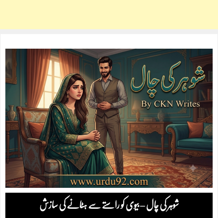
شوہر کی چال – بیوی کو راستے سے ہٹانے کی سازش