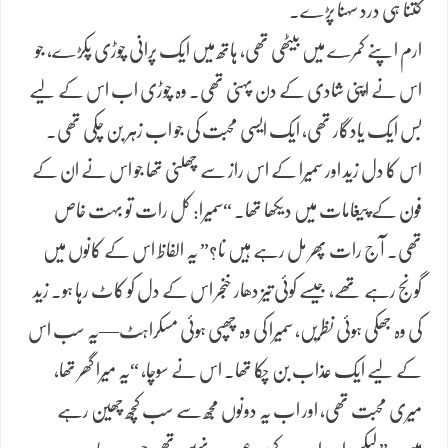
کتنا ہی درد سہنا پڑے۔
ارم اپنے کمرے میں بیٹھی تھی، ہاتھ میں ایک پرانی چوڑی پکڑے، جو
اس نے اپنی شادی کے دن پہنی تھی۔ وہ چوڑی اب اس کے لیے
بس ایک یادگار تھی، ایک ایسی محبت کی جو اب زہر بن چکی تھی۔
اس کا دل زید اور سمیرا کے اس راز سے چھلنی تھا جو اس نے ان کے
فون کے پیغامات میں دیکھا تھا۔ “سمیرا: کل رات تو بہت خاص
تھی۔ آج رات پھر مل رہے ہیں نا؟” یہ الفاظ اس کے کانوں میں
گونج رہے تھے، جیسے کوئی تیز دھار خنجر اس کے دل کو کاٹ رہا ہو۔ زید
کی وہ جھکی ہوئی نظریں، سمیرا کی وہ چھپی ہوئی مسکراہٹ—یہ سب اس
کے لیے ایک عذاب بن چکا تھا۔ اس نے سوچا، “یہ میرا گھر تھا،
میری محبت تھی، اور اب یہ دونوں مجھ سے سب کچھ چھین رہے