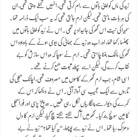
زید کی ماں کو اپنی باتوں سے رام کرتی تھی، انہیں تحفے دیتی تھی، ان
کی ہر بات مانتی تھی، لیکن ارم جانتی تھی کہ یہ سب ایک ڈرامہ تھا۔
سمیرا کی نیت اس گھر کی جائیداد پر تھی۔ اس نے زید کو اپنی باتوں میں
پھنسا رکھا تھا، اور اب وہ زید کے بھائی کی بیوی ہونے کے باوجود اس
گھر کی مالک بننا چاہتی تھی۔ ارم نے سوچا کہ وہ اس سازش کو بے
نقاب کرے گی، لیکن اسے پہلے ثبوت جمع کرنے تھے۔
اسی شام، جب ارم گھر کے کاموں میں مصروف تھی، اچانک بجلی کی
تاروں سے ایک عجیب سی آواز آئی۔ اس نے دیکھا کہ اس کے
کمرے کی دیوار سے چنگاریاں نکل رہی تھیں۔ وہ چیخ پڑی اور فوراً بجلی
کا مین سوئچ بند کیا۔ گھر میں آگ لگتے لگتے بچ گیا، لیکن ارم کا دل
دھڑک رہا تھا۔ اس نے زید سے پوچھا، “یہ کیا تھا؟” زید نے بے