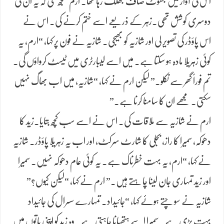
اس کی آواز میں جھوٹ صاف جھلک رہا تھا۔ ارم سمجھ گئی کہ یہ ان کی
دوسری کوشش تھی.زہر کے ذریعے اسے ختم کرنے کی۔ اس نے
اس پاؤڈر کی تصویر لی اور شازیہ کو بھیجی۔ شازیہ نے فون پر کہا، “ارم، یہ
کوئی زہریلا مادہ ہو سکتا ہے۔ میں اسے لیبارٹری میں ٹیسٹ کرواؤں گی۔
تم فوراً گھر سے نکلو۔” لیکن ارم نے کہا، “شازیہ، میں اب بھاگ نہیں
سکتی۔ مجھے ان کا سامنا کرنا ہے۔”
ارم نے شازیہ سے ملاقات کی۔ اس نے اسے سب کچھ بتایا.زید کا
دھوکہ، سمیرا کا راز، بجلی کا شارٹ سرکٹ، اور اب یہ زہریلا پاؤڈر۔ شازیہ
نے کہا، “ارم، یہ بہت خطرناک ہے۔ یہ کوئی عام دھوکہ نہیں۔ سمیرا
اور زید تمہاری جان لینا چاہتے ہیں۔” ارم نے کہا، “لیکن کیوں؟”
شازیہ نے سوچتے ہوئے کہا، “جائیداد۔ تمہارے سسرال کی جائیداد
بہت بڑی ہے۔ سمیرا اسے ہتھیانا چاہتی ہے۔ وہ زید کو اپنی باتوں میں