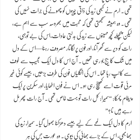
تھی۔ ارم نے کبھی زید کی ذاتی چیزوں کو چھونے کی جرات نہیں کی
تھی۔ وہ ہمیشہ سمجھتی تھی کہ محبت میں بھروسہ سب سے اہم ہے،
لیکن پچھلے کچھ مہینوں سے زید کی بدلتی عادات،اس کی بے توجہی،
رات کو دیر سے گھر آنا، اور فون پر لگاتار مصروف رہنا—اس کے دل
میں شک کا بیج بو رہی تھیں۔ آج اس کا دل ایک عجیب سے خوف
سے کانپ رہا تھا۔ اس کی انگلیاں فون کی طرف بڑھیں، جیسے کوئی غیر
مرئی قوت اسے کھینچ رہی ہو۔ اس نے فون اٹھایا، اور سکرین پر ایک
پیغام چمکا: “سمیرا: کل رات تو بہت خاص تھی۔ آج رات پھر مل
رہے ہیں نا؟”
ارم کا دل ایک لمحے کے لیے جیسے دھڑکنا بھول گیا۔ سمیرا، زید کی
بھابھی، اس کے بڑے بھائی کی بیوی۔ وہ عورت جس کی ہر