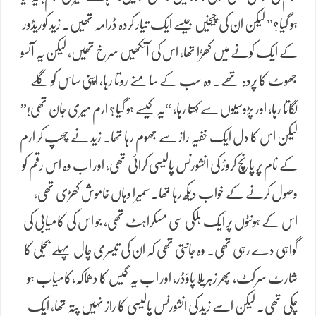
ہو گیا؟” لیکن ان کی چیخیں جیسے ایک تیار کردہ ڈرامہ تھیں۔ زید کوریڈور
کے ایک کونے میں کھڑا تھا، اس کی آنکھیں سرخ تھیں، لیکن یہ آنسو
جھوٹ کا پردہ تھے۔ وہ سب کے سامنے روتا رہا، اپنی ساس کو گلے
لگاتا رہا، اور پڑوسیوں سے کہتا رہا، “یہ کیسے ہو گیا؟ ارم میری جان تھی!”
لیکن اس کا دل ایک خفیہ راز سے جھوم رہا تھا۔ زید نے چھپ کر ارم
کے نام پر پانچ کروڑ کی انشورنس پالیسی کرائی تھی، اور اب وہ اس رقم کو
وصول کرنے کے خواب دیکھ رہا تھا۔ سمیرا وہاں خاموش کھڑی تھی،
اس کے ہونٹوں پر ایک ہلکی سی مسکراہٹ تھی، جو اس کی کامیابی کی
گواہی دے رہی تھی۔ وہ جانتی تھی کہ ان کی تیسری چال پہلے بجلی کا
شارٹ سرکٹ، پھر زہریلا پاؤڈر، اور اب یہ گیس کا دھماکہ،کامیاب ہو
چکی تھی۔ لیکن اسے زید کی انشورنس پالیسی کا راز نہیں پتہ تھا، ایک