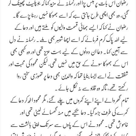
رضوان اس بات پر ہنس پڑا اور رخسانہ نے مزید کہا کہ جو پلیٹ پھینک کر
گئی، وہ بھی اچھی طرح جانتی ہے کہ اسے بھوکا نہیں رہنا پڑے گا۔
رضوان نے کہا کہ ایسے بھائی قسمت والیوں کو ملتے ہیں اور دعا کے
لیے اللہ پاک کرم فرمائے کہ اسے اچھا شوہر بھی ملے۔ رخسانہ نے دل
سے آمین کہا۔ دعا ان دونوں کے لیے بہت عزیز تھی اور وہ کبھی بھی
اس کے بھوکا سونے کے حق میں نہیں تھی، لیکن محمود کی محبت اور
شفقت نے اسے ایسا بنایا تھا کہ والدین بھی دعا پر تھوڑی سختی روا
رکھتے تھے، تاکہ وہ قابو سے نہ نکل جائے۔
تمام گھر والے اپنے اپنے کمروں میں چلے گئے، مگر محمود اٹھ کر دعا کے
کمرے کی طرف بڑھ گیا۔ دعا تکیے میں منہ گھسائے لیٹی تھی اور
خاموش تھی۔ محمود نے اس کے پاوں سے سر تک اپنی بالشت سے