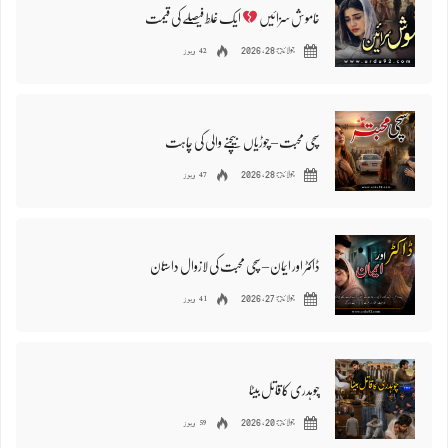
خاموش سزائیں
ایک غلط فیصلے کی قیمت
42 ویوز
جولائ 28, 2026
سچی محبت – چوڑیاں بیچنے والی کی چاہت
47 ویوز
جولائ 28, 2026
ڈاکٹر اور ایمان – سچی محبت کی لازوال داستان
41 ویوز
جولائ 27, 2026
چوہدری کا قاتل بیٹا
59 ویوز
جولائ 20, 2026