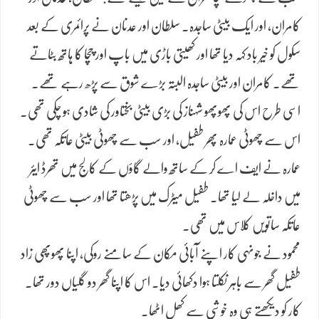
کامران، اور ایک بیٹی ساجدہ۔ سلطان اور عدنان نے پرائمری کے بعد
سکول کو خیر باد کہہ دیا تھا اور کھیتی باڑی میں باپ اور چچا کا ہاتھ بٹاتے
تھے۔ کامران اور بیٹی ساجدہ البتہ بڑے شوق سے پڑھ رہے تھے۔
اسی طرح اس کی پھوپھو شہناز کی بڑی بیٹی بختاور کی شادی ہو چکی تھی۔
اس سے چھوٹی عمارہ پھر طفیل، اور سب سے چھوٹی بیٹی عاتکہ تھی۔
عمارہ نے ایف اے کر کے ساتھ والے گاؤں کے کالج میں تھرڈ ایئر
میں داخلہ لے لیا تھا۔ طفیل میٹرک میں پڑھتا تھا اور سب سے چھوٹی
عاتکہ ساتویں کلاس میں تھی۔
محمود نے جونہی کار اپنے آبائی مکان کے سامنے روکی، اپنا پھوپھی زاد
طفیل گھر سے باہر نکلتا ہوا دکھائی دیا۔ اس کا اپنا گھر دو گلیاں دور تھا۔
کار کو دیکھتے ہی وہ خوشی سے کھل اٹھا۔