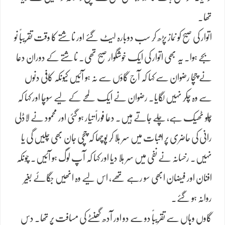
تھا۔
اتوار کی صبح کو نماز پڑھ کر سب دوبارہ لیٹ گئے اور ناشتے کا وقت تقریباً نو
بجے ہوا۔ یہ بھی اتوار کی ایک خوشگوار صبح تھی۔ ناشتے کے دوران دعا
نے چچا رضوان سے کہا کہ آج گاؤں سے نہ ہو آئیں کیونکہ کافی دنوں
سے وہ چکر نہیں لگایا۔ رضوان نے ایک لمحے کے لیے سوچا اور کہا کہ
چلو ٹھیک ہے، چلے جاتے ہیں۔ دعا فوراً تیار ہو گئی اور محمود نے لاڈلی
رانی کی حاضری پر اثبات میں سر ہلا کر پوچھا کہ چچی جان بھی چلیں گی یا
نہیں۔ رخسانہ نے نفی میں سر ہلا دیا اور کہا کہ آپ لوگ ہو آئیں۔ چونکہ
افنان اور فیضان ابھی سو رہے تھے، اس لیے وہ انھیں جگائے بغیر
روانہ ہو گئے۔
گاوں وہاں سے تقریباً دو سے دو اور آدھ گھنٹے کی مسافت پر تھا۔ دس