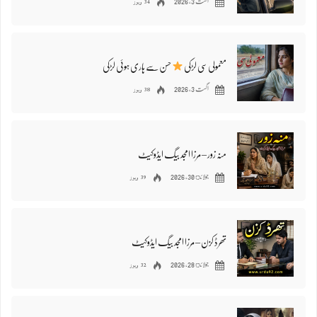
34 ویوز
اگست 3, 2026
معمولی سی لڑکی
حسن سے ہاری ہوئی لڑکی
38 ویوز
اگست 3, 2026
منہ زور – مرزا امجد بیگ ایڈوکیٹ
39 ویوز
جولائ 30, 2026
​تھرڈ کزن – مرزا امجد بیگ ایڈوکیٹ
32 ویوز
جولائ 28, 2026