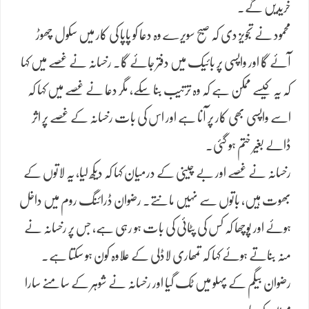
خریدیں گے۔
محمود نے تجویز دی کہ صبح سویرے وہ دعا کو پاپا کی کار میں سکول چھوڑ
آئے گا اور واپسی پر بائیک میں دفتر جائے گا۔ رخسانہ نے غصے میں کہا
کہ یہ کیسے ممکن ہے کہ وہ ترتیب بنا سکے، مگر دعا نے غصے میں کہا کہ
اسے واپسی بھی کار پر آنا ہے اور اس کی بات رخسانہ کے غصے پر اثر
ڈالے بغیر ختم ہو گئی۔
رخسانہ نے غصے اور بے چینی کے درمیان کہا کہ دیکھ لیا، یہ لاتوں کے
بھوت ہیں، باتوں سے نہیں مانتے۔ رضوان ڈرائنگ روم میں داخل
ہوئے اور پوچھا کہ کس کی پٹائی کی بات ہو رہی ہے، جس پر رخسانہ نے
منہ بناتے ہوئے کہا کہ تمھاری لاڈلی کے علاوہ کون ہو سکتا ہے۔
رضوان بیگم کے پہلو میں ٹک گیا اور رخسانہ نے شوہر کے سامنے سارا