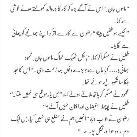
”ماموں جان!“ اس نے آگے بڑھ کر کار کا دروازہ کھولتے ہوئے خوشی
سے کہا۔
”کیسے ہو طفیل بیٹا!“ رضوان نے کار سے اتر کر اپنے بھانجے کو چھاتی
سے لگایا۔
طفیل نے مسکرا کر کہا، ”بالکل ٹھیک ٹھاک ماموں جان! محمود
بھائی!….کیا حال ہے؟ بڑے دنوں بعد زحمت دی۔“ اس کا لہجہ
ہلکا سا شکوہ لیے ہوئے تھا۔
محمود نے مسکرا کر ہاتھ ملاتے ہوئے کہا، ”بس یار موقع ہی نہیں ملتا۔“
طفیل نے پوچھا، ”فیضان اور افنان نہیں آئے؟“
رضوان نے جواب دیا، ”انھیں ہم نے مطلع ہی نہیں کیا، بس ایک
دم ارادہ ہوا اور نکل پڑے۔“