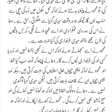
ناپا اور کہنے لگا کہ اتنی لمبی ہو گئی ہے میری گڑیا۔ دعا نے خاموشی اختیار
کی، تو محمود نے پینترہ بدلتے ہوئے کہا کہ کل سکول میں نمرہ کی بچی سے
حساب لوں گا، کیونکہ وہ ہر وقت میری گڑیا سے جھگڑتی رہتی ہے۔ دعا
نے اس کی ہمدردی ٹھکرا دی اور اسے تھپڑ مارنے لگی، کہ بس باقیوں
کی طرح مجھے ڈانٹو، میری طرفداری کی کیا ضرورت ہے۔
محمود نے اسے سمجھاتے ہوئے کہا کہ اس نے کبھی ڈانٹا نہیں اور نمرہ یا
کسی اور کی طرفداری کیوں کرے گا۔ دعا نے پوچھا کہ تو وہ سب کیا تھا،
اور محمود نے کہا کہ اچھی بچیاں اپنی استانیوں کی عزت کرتی ہیں، جبکہ نمرہ
جیسی بچیاں ان کے خلاف بات کرتی ہیں، لیکن میری گڑیا تو گندی
نہیں ہے۔ دعا نے دوٹوک الفاظ میں کہا کہ وہ کھانا نہیں کھائے گی اور
صبح ناشتہ بھی نہیں کرے گی۔ محمود نے کندھے اچکائے اور کہا کہ وہ
بھی نہیں کھائے گا، جس پر دعا دوبارہ لیٹ گئی۔