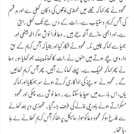
محمود نے پھر کہا کہ محلے میں ٹھنڈی بوتلوں کی دکان کھلی ہے اور ہر قسم
کی آئس کریم دستیاب ہے، رات کے دس بجے تک کھلی رہتی
ہے، اور ابھی ساڑھے آٹھ بجے ہیں۔ دعا فوراً خوش ہو کر اٹھ بیٹھی اور
بھیا سے کہا کہ چلیں نا۔ محمود نے انکار کیا اور بتایا کہ آئس کریم کے حق
دار وہی بچے ہوتے ہیں جنہوں نے رات کا کھانا پیٹ بھر کھایا ہو۔ دعا
نے پھر کہا کہ ٹھیک ہے، پہلے کھانا لے آئیں، پھر آئس کریم کھائیں
گے۔ محمود نے سوچنے کی اداکاری کرتے ہوئے سر جھکایا اور کہا کہ
ہاں، اس بارے میں سوچا جا سکتا ہے۔ دعا خوشی سے چہکی اور محمود
مسکراتے ہوئے باورچی خانے کی طرف بڑھ گیا۔ تھوڑی دیر بعد کھانے
سے فارغ ہو کر محمود دعا کو موٹر سائیکل پر بٹھا کر آئس کریم کھلانے لے جا
رہا تھا۔