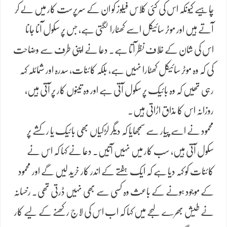
چاہیے کیونکہ اس کی کئی کلاس فیلوز کو ان کے سرپرست کار میں لے کر
آتے ہیں اور موٹر سائیکل اسے کھٹارا لگتی ہے، جس پر سکول آنا جانا
اس کی شان کے خلاف نظر آتا ہے۔ دعا نے اپنی طرف سے وضاحت
کی کہ وہ موٹر سائیکل کھٹارا نہیں ہے، بلکہ کائنات، سدرہ اور شمائلہ کہہ
رہی تھیں کہ وہ بائیک پر سکول آتی ہے اور وہ تینوں کار پر آتی ہیں،
روزانہ اس کا مذاق اڑاتی ہیں۔
محمود نے اسے پیار سے سمجھایا کہ دیگر لڑکیاں بھی بائیک یا رکشے پر
سکول آتی ہیں، سب کار میں نہیں آتیں۔ دعا نے کہا کہ اس نے
کائنات کو کہہ دیا ہے کہ ایک ہفتے کے اندر کار خرید لیں گے اور محمود
کے موجود ہونے کے باعث وہ کسی سے بھی نہیں ڈرتی تھی۔ رخسانہ
نے طیش بھرے لہجے میں کہا کہ اب اس کی لاج رکھنے کے لیے کار