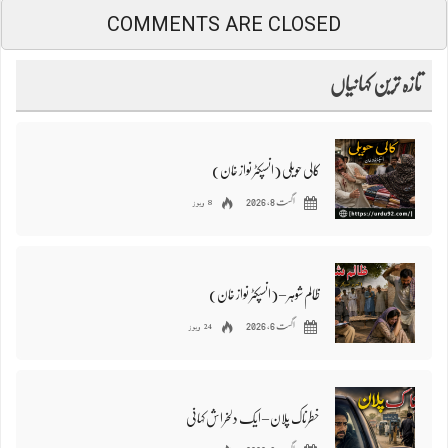
COMMENTS ARE CLOSED
تازہ ترین کہانیاں
کالی حویلی (انسپکٹر نواز خان)
8 ویوز
اگست 8, 2026
ظالم شوہر – (انسپکٹر نواز خان)
24 ویوز
اگست 6, 2026
خطرناک پلان – ایک دلخراش کہانی