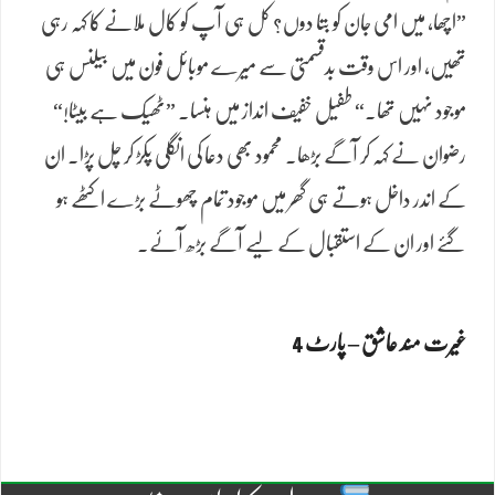
”اچھا، میں امی جان کو بتا دوں؟ کل ہی آپ کو کال ملانے کا کہہ رہی
تھیں، اور اس وقت بدقسمتی سے میرے موبائل فون میں بیلنس ہی
موجود نہیں تھا۔“ طفیل خفیف انداز میں ہنسا۔ ”ٹھیک ہے بیٹا!“
رضوان نے کہہ کر آگے بڑھا۔ محمود بھی دعا کی انگلی پکڑ کر چل پڑا۔ ان
کے اندر داخل ہوتے ہی گھر میں موجود تمام چھوٹے بڑے اکٹھے ہو
گئے اور ان کے استقبال کے لیے آگے بڑھ آئے۔
غیرت مند عاشق – پارٹ 4