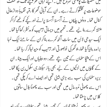
میں تفصیلات پوچھنی شروع کیں۔ اپنے آبائی گھر پہنچنے تک وہ مختلف
موضوعات پر گفتگو کرتے رہے۔ ان کے آبائی گھر کا رقبہ تقریباً دو اڑھائی
کنال تھا۔ دونوں چاچوں نے آہستہ آہستہ پرانے اور کچے کوٹھے گرا کر
پختہ کمرے بنا لیے تھے۔ تعمیر میں دیہاتی ترتیب کو مدنظر رکھا گیا تھا۔
ایک سیدھی لائن میں سات آٹھ کمرے بنا کر ان کے سامنے ایک لمبا
برامدہ بنایا گیا تھا، جو گھر کی خوبصورتی اور ترتیب کو مزید اجاگر کر رہا تھا۔
اس کے چچا سلمان کے تین بچے تھے: دو بیٹیاں اور ایک بیٹا۔ ان
کے گاﺅں میں لڑکیوں کے لیے بھی ہائر سیکنڈری سکول بن چکا تھا۔
بریرہ سلمان کی سب سے بڑی بیٹی تھی اور ایف اے کر چکی تھی۔
اس سے چھوٹی نمرہ مڈل میں تھی اور سب سے چھوٹا بلال ساتویں
کلاس میں پڑھتا تھا۔
سب سے چھوٹے چچا عمران کے تین بیٹے تھے: سلطان، عدنان اور