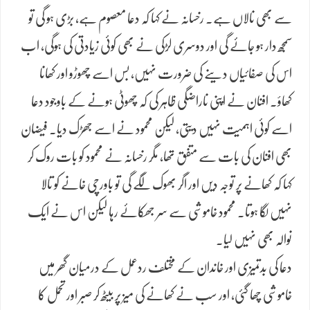
سے بھی نالاں ہے۔ رخسانہ نے کہا کہ دعا معصوم ہے، بڑی ہو گی تو
سمجھ دار ہو جائے گی اور دوسری لڑکی نے بھی کوئی زیادتی کی ہوگی، اب
اس کی صفائیاں دینے کی ضرورت نہیں، بس اسے چھوڑو اور کھانا
کھاؤ۔ افنان نے اپنی ناراضگی ظاہر کی کہ چھوٹی ہونے کے باوجود دعا
اسے کوئی اہمیت نہیں دیتی، لیکن محمود نے اسے جھڑک دیا۔ فیضان
بھی افنان کی بات سے متفق تھا، مگر رخسانہ نے محمود کو بات روک کر
کہا کہ کھانے پر توجہ دیں اور اگر بھوک لگے گی تو باورچی خانے کو تالا
نہیں لگا ہوتا۔ محمود خاموشی سے سر جھکائے رہا لیکن اس نے ایک
نوالہ بھی نہیں لیا۔
دعا کی بدتمیزی اور خاندان کے مختلف ردعمل کے درمیان گھر میں
خاموشی چھا گئی، اور سب نے کھانے کی میز پر بیٹھ کر صبر اور تحمل کا