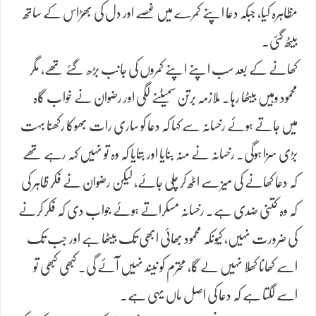
مظاہرہ کیا، جبکہ دعا اپنے کمرے میں غصے اور دل کی بھڑاس کے ساتھ
بیٹھ گئی۔
کھانے کے بعد سب اپنے اپنے کمروں کی جانب بڑھ گئے تھے، مگر
محمود وہیں بیٹھا رہا۔ ملازمہ برتن سمیٹنے لگی اور رضوان نے خواب گاہ
میں جاتے ہوئے رخسانہ سے کہا کہ دعا کو ساری رات بھوکا رکھنا بہت
بڑی سزا ہوگی۔ رخسانہ نے منہ بنایا اور بتایا کہ وہ تو نہیں کہہ رہے تھے
کہ دعا کھانے کی میز سے اٹھ کر چلی جائے، لیکن رضوان نے فکر ظاہر کی
کہ وہ کتنی ضدی ہے۔ رخسانہ مسکراتے ہوئے جواب دی کہ فکر کرنے
کی ضرورت نہیں، کیونکہ محمود بھائی ابھی تک بیٹھا ہے اور جب تک
اسے کھانا کھلا نہیں لے گا، محترم کو نیند نہیں آئے گی۔ کبھی کبھی تو
اسے لگتا ہے کہ دعا کی اصل ماں یہی ہے۔