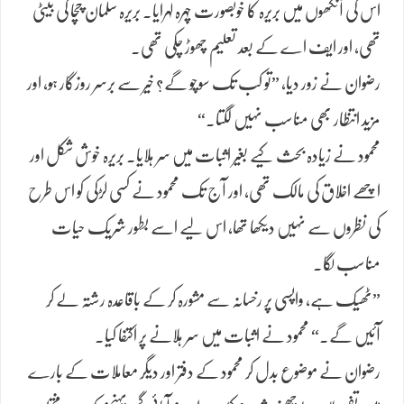
اس کی آنکھوں میں بریرہ کا خوبصورت چہرہ لہرایا۔ بریرہ سلمان چچا کی بیٹی
تھی، اور ایف اے کے بعد تعلیم چھوڑ چکی تھی۔
رضوان نے زور دیا، ”تو کب تک سوچو گے؟ خیر سے برسر روزگار ہو، اور
مزید انتظار بھی مناسب نہیں لگتا۔“
محمود نے زیادہ بحث کیے بغیر اثبات میں سر ہلایا۔ بریرہ خوش شکل اور
اچھے اخلاق کی مالک تھی، اور آج تک محمود نے کسی لڑکی کو اس طرح
کی نظروں سے نہیں دیکھا تھا، اس لیے اسے بطور شریک حیات
مناسب لگا۔
”ٹھیک ہے، واپسی پر رخسانہ سے مشورہ کر کے باقاعدہ رشتہ لے کر
آئیں گے۔“ محمود نے اثبات میں سر ہلانے پر اکتفا کیا۔
رضوان نے موضوع بدل کر محمود کے دفتر اور دیگر معاملات کے بارے