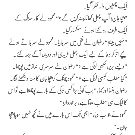
ایک چھلیوں والا نظر آ گیا۔
”چچا جان! آپ چھلی کھانا پسند کریں گے؟“ محمود نے کار سڑک کے
ایک طرف روکتے ہوئے استفسار کیا۔
”نہیں بیٹا!“ رضوان نے نفی میں سر ہلایا۔ محمود نے سر ہلاتے ہوئے
نیچے اتر کر دعا کے لیے ایک چھلی خریدی اور دوبارہ آگے بڑھ گئے۔
”ویسے بریرہ کیسی لڑکی ہے؟“ رضوان نے سرسری انداز میں پوچھا۔
”کیا مطلب کیسی لڑکی ہے؟“ محمود چونک کر چچا جان کا منہ دیکھنے لگا۔
رضوان ہنسا اور کہا، ”جب کوئی بڑا کسی لڑکی کے بارے پوچھتا ہے تو اس
کا ایک ہی مطلب ہوتا ہے: برخوردار!“
محمود نے جواب دیا، ”ابھی تک اس بارے میں نے کچھ نہیں سوچا چچا
جان۔“