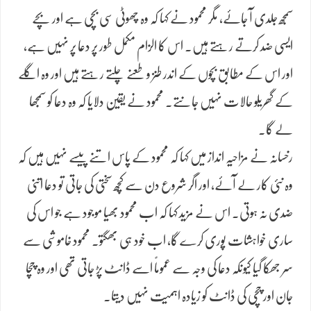
سمجھ جلدی آ جائے، مگر محمود نے کہا کہ وہ چھوٹی سی بچی ہے اور بچے
ایسی ضد کرتے رہتے ہیں۔ اس کا الزام مکمل طور پر دعا پر نہیں ہے،
اور اس کے مطابق بچوں کے اندر طنز و طعنے چلتے رہتے ہیں اور وہ اگلے
کے گھریلو حالات نہیں جانتے۔ محمود نے یقین دلایا کہ وہ دعا کو سمجھا
لے گا۔
رخسانہ نے مزاحیہ انداز میں کہا کہ محمود کے پاس اتنے پیسے نہیں ہیں کہ
وہ نئی کار لے آئے، اور اگر شروع دن سے کچھ سختی کی جاتی تو دعا اتنی
ضدی نہ ہوتی۔ اس نے مزید کہا کہ اب محمود بھیا موجود ہے جو اس کی
ساری خواہشات پوری کرے گا، اب خود ہی بھگتو۔ محمود خاموشی سے
سر جھکا گیا کیونکہ دعا کی وجہ سے عموماً اسے ڈانٹ پڑ جاتی تھی اور وہ چچا
جان اور چچی کی ڈانٹ کو زیادہ اہمیت نہیں دیتا۔