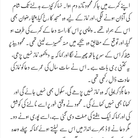
اپنے کمرے میں جا کر محمود تازہ دم ہوا۔ نہا کر کپڑے بدلنے تک شام
کی آذان ہونے لگی، اور نماز کے لیے وہ مسجد کا رخ کیا، چچا رضوان بھی
اس کے ہمراہ تھے۔ واپسی پر اس کا راستہ دعا کے کمرے کی طرف ہو
گیا، اور توقع کے مطابق وہ تکیے میں منہ گھسیڑے لیٹی تھی۔ محمود بیڈ پر
بیٹھ کر اس کے سر پر ہاتھ پھیرنے لگا اور کہا کہ یہ دیکھو، نماز نہیں پڑھی،
یہ کتنی بری بات ہے۔ اس نے سات سال کی عمر سے دعا کو نماز کی
عادت ڈال رکھی تھی۔
دعا بگڑ کر بولی کہ وہ نماز نہیں پڑھے گی، سکول بھی نہیں جائے گی اور
کھانا بھی نہیں کھائے گی۔ محمود نے وقتی طور پر اسے ٹالنے کی کوشش
کی اور کہا کہ ایک ہفتے کی مہلت دی گئی ہے، اسے پوری ہونے دو۔
مگر دعا نے لاڈ بھرے انداز میں اس سے لپٹتے ہوئے کہا کہ پہلے وعدہ