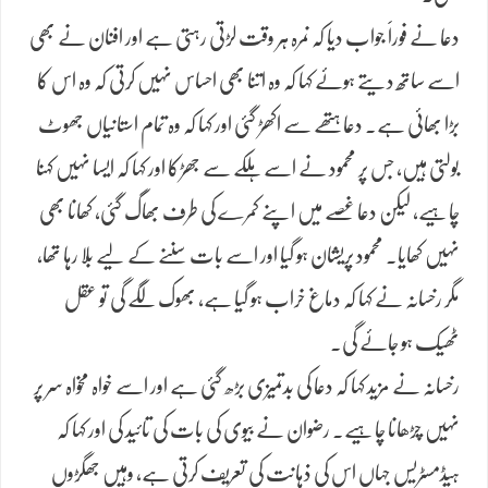
دعا نے فوراََ جواب دیا کہ نمرہ ہر وقت لڑتی رہتی ہے اور افنان نے بھی
اسے ساتھ دیتے ہوئے کہا کہ وہ اتنا بھی احساس نہیں کرتی کہ وہ اس کا
بڑا بھائی ہے۔ دعا ہتھے سے اکھڑ گئی اور کہا کہ وہ تمام استانیاں جھوٹ
بولتی ہیں، جس پر محمود نے اسے ہلکے سے جھڑکا اور کہا کہ ایسا نہیں کہنا
چاہیے، لیکن دعا غصے میں اپنے کمرے کی طرف بھاگ گئی، کھانا بھی
نہیں کھایا۔ محمود پریشان ہو گیا اور اسے بات سننے کے لیے بلا رہا تھا،
مگر رخسانہ نے کہا کہ دماغ خراب ہو گیا ہے، بھوک لگے گی تو عقل
ٹھیک ہو جائے گی۔
رخسانہ نے مزید کہا کہ دعا کی بدتمیزی بڑھ گئی ہے اور اسے خواہ مخواہ سر پر
نہیں چڑھانا چاہیے۔ رضوان نے بیوی کی بات کی تائید کی اور کہا کہ
ہیڈمسٹریس جہاں اس کی ذہانت کی تعریف کرتی ہے، وہیں جھگڑوں