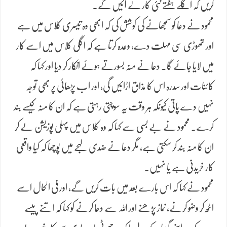
کریں کہ اگلے ہفتے نئی کار لے آئیں گے۔
محمود نے دعا کو سمجھانے کی کوشش کی کہ ابھی وہ تیسری کلاس میں ہے
اور تھوڑی سی مہلت دے، وعدہ کرتا ہے کہ اگلی کلاس میں اسے کار
میں لایا جائے گا۔ دعا نے منہ بسورتے ہوئے انکار کر دیا اور کہا کہ
کائنات اور سدرہ اس کا مذاق اڑائیں گی، اور اب پڑھائی پر بھی توجہ
نہیں دے پاتی کیونکہ ہر وقت یہ سوچتی رہتی ہے کہ ان کا منہ کیسے بند
کرے۔ محمود نے بے بسی سے کہا کہ وہ کلاس میں پہلی پوزیشن لے کر
ان کا منہ بند کر سکتی ہے، مگر دعا نے ضدی لہجے میں پوچھا کہ کیا واقعی
کار خریدنی ہے یا نہیں۔
محمود نے کہا کہ اس بارے بعد میں بات کریں گے، اور فی الحال اسے
اٹھ کر وضو کرنے، نماز پڑھنے اور اللہ سے دعا کرنے کو کہا کہ اتنے پیسے