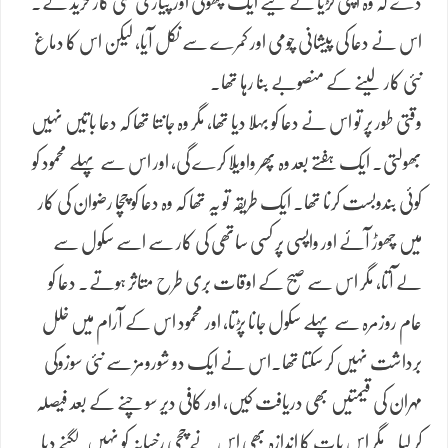
دے کہ وہ اپنی گڑیا کے لیے ایک چھوٹی اور پیاری سی کار خرید لے۔
اس نے دعا کی پیشانی چومی اور کمرے سے نکل آیا، لیکن اس کا دماغ
نئی کار لینے کے منصوبے بنا رہا تھا۔
وقتی طور پر تو اس نے دعا کو بہلا دیا تھا، مگر وہ جانتا تھا کہ دعا باتیں نہیں
بھولتی۔ ایک ہفتے بعد وہ پھر واویلا کرے گی، اور اس سے پہلے محمود کو
کوئی بندوبست کرنا تھا۔ ایک طریقہ تو یہ تھا کہ وہ دعا کو چچا رضوان کی کار
میں چھوڑ آئے اور واپسی پر کسی ساتھی کی کار سے اسے سکول سے
لے آتا، مگر اس سے صبح کے اوقات بری طرح متاثر ہوتے۔ دعا کو
عام روزمرہ سے پہلے سکول جانا پڑتا، اور محمود اس کے آرام میں خلل
برداشت نہیں کر سکتا تھا۔اس نے ایک دو شورومز سے نئی سوزوکی
مہران کی قیمتیں بھی دریافت کیں، اور کافی دیر سوچنے کے بعد فیصلہ
کر لیا۔ مگر اس بات کا اندازہ بھی اس نے چچی رخسانہ کو نہیں لگنے دیا