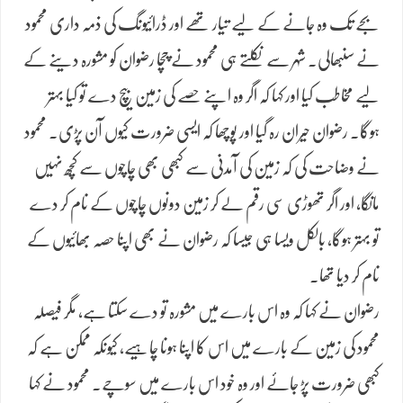
بجے تک وہ جانے کے لیے تیار تھے اور ڈرائیونگ کی ذمہ داری محمود
نے سنبھالی۔ شہر سے نکلتے ہی محمود نے چچا رضوان کو مشورہ دینے کے
لیے مخاطب کیا اور کہا کہ اگر وہ اپنے حصے کی زمین بیچ دے تو کیا بہتر
ہوگا۔ رضوان حیران رہ گیا اور پوچھا کہ ایسی ضرورت کیوں آن پڑی۔ محمود
نے وضاحت کی کہ زمین کی آمدنی سے کبھی بھی چاچوں سے کچھ نہیں
مانگا، اور اگر تھوڑی سی رقم لے کر زمین دونوں چاچوں کے نام کر دے
تو بہتر ہوگا، بالکل ویسا ہی جیسا کہ رضوان نے بھی اپنا حصہ بھائیوں کے
نام کر دیا تھا۔
رضوان نے کہا کہ وہ اس بارے میں مشورہ تو دے سکتا ہے، مگر فیصلہ
محمود کی زمین کے بارے میں اس کا اپنا ہونا چاہیے، کیونکہ ممکن ہے کہ
کبھی ضرورت پڑ جائے اور وہ خود اس بارے میں سوچے۔ محمود نے کہا