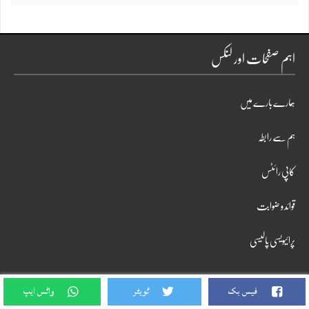
اہم صفحات اور لنکس
ہمارے بارے میں
ہم سے رابطہ
کاپی رائٹس
قوائد و ضوابت
پرائیویسی پالیسی
ویڈیو کہانیاں
فیس بک
ٹویٹر
واٹس ایپ