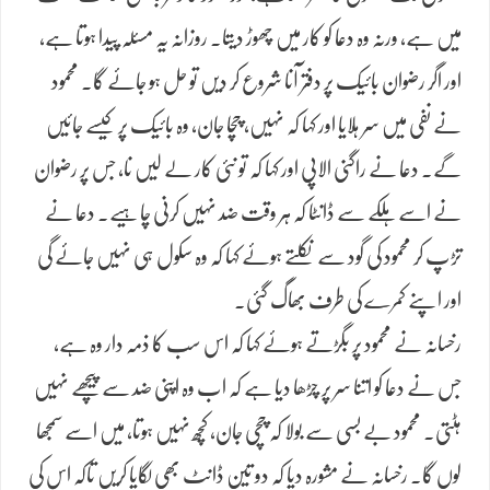
میں ہے، ورنہ وہ دعا کو کار میں چھوڑ دیتا۔ روزانہ یہ مسئلہ پیدا ہوتا ہے،
اور اگر رضوان بائیک پر دفتر آنا شروع کر دیں تو حل ہو جائے گا۔ محمود
نے نفی میں سر ہلایا اور کہا کہ نہیں، چچا جان، وہ بائیک پر کیسے جائیں
گے۔ دعا نے راگنی الاپی اور کہا کہ تو نئی کار لے لیں نا، جس پر رضوان
نے اسے ہلکے سے ڈانٹا کہ ہر وقت ضد نہیں کرنی چاہیے۔ دعا نے
تڑپ کر محمود کی گود سے نکلتے ہوئے کہا کہ وہ سکول ہی نہیں جائے گی
اور اپنے کمرے کی طرف بھاگ گئی۔
رخسانہ نے محمود پر بگڑتے ہوئے کہا کہ اس سب کا ذمہ دار وہ ہے،
جس نے دعا کو اتنا سر پر چڑھا دیا ہے کہ اب وہ اپنی ضد سے پیچھے نہیں
ہٹتی۔ محمود بے بسی سے بولا کہ چچی جان، کچھ نہیں ہوتا، میں اسے سمجھا
لوں گا۔ رخسانہ نے مشورہ دیا کہ دو تین ڈانٹ بھی لگایا کریں تاکہ اس کی