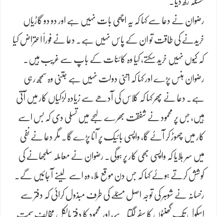
مسئلہ رکھ دیا۔
رضوان نے دعا سے کہا کہ یہ اچھی بات نہیں ہے اور دو دو گاڑیاں
خریدنے کی طاقت تو ان کے پاس نہیں ہے۔ دعا نے فوراً اعتراض کیا
کہ کیوں نہیں خرید سکتے، کیا وہ کائنات کے باپ سے غریب ہیں۔
رضوان ہنس پڑے اور کہا کہ اتنی دولت نہیں ہے جتنی وہ سمجھ رہی
ہے۔ دعا نے پھر کہا کہ کلاس کی آدھے سے زیادہ لڑکیاں کار میں آتی
ہیں، جس پر محمود نے شفقت بھرے لہجے میں تسلی دی کہ بس اسے
کار میں چھوڑ کر آئے گا، واپسی بائیک پر آنا پڑے گا۔ مگر دعا نے نفی
میں سر ہلایا کہ واپسی بھی کار پر ہوگی۔ رضوان نے معاملہ سلجھانے کی
کوشش کرتے ہوئے کہا کہ جس دن موقع ملا، وہ اسے لینے آ جائیں گے۔
رخسانہ نے شوہر کی توجہ اصل مسئلے کی طرف مبذول کرائی کہ دفتر سے
اسکول تک گھنٹوں کا سفر لگتا ہے، اور محمود کا دفتر بالکل مخالف سمت