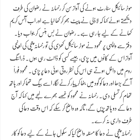
موٹر سائیکل سٹارٹ ہونے کی آواز سن کر رخسانہ نے رضوان کی طرف
دیکھتے ہوئے کہا کہ لاڈلی نے پیٹ بھر کر کھا لیا ہے اور اب آئس کریم
کھانے کے لیے جا رہی ہے۔ رضوان نے بس ہنس کر جواب دیا۔
دفتر سے واپسی پر محمود نے موٹر سائیکل کھڑی کی تو رخسانہ چچی کی اونچی
آواز اس کے کانوں میں پڑی، جیسے کسی کو ڈانٹ رہی ہوں۔ ڈرائنگ
روم میں داخل ہوتے ہی اس کی نظر روتی ہوئی دعا پر پڑی۔ محمود فوراً
آگے بڑھا اور دعا کو گود میں بٹھا کر پیار کرنے لگا، اسے بیگ تھما کر اور ہاتھ
تھام کر تسلی دی۔ رخسانہ نے محمود کو غصے بھرے لہجے میں کہا کہ آج
دعا کے دو ہاتھ پڑیں گے، تاکہ وہ واضح کر سکے کہ اس وقت دعا کی
طرف داری نہ کرے۔
رخسانہ چچی نے دعا کا مسئلہ واضح کیا کہ سکول جانے کے لیے دعا کو کار