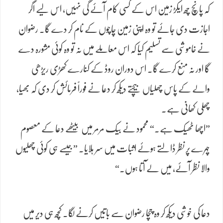
کہ پانچ چھ ایکڑ زمین اس کے کسی کام آئے گی نہیں، اس لیے اگر
اجازت دی جائے تو وہ اپنی زمین چاچوں کے نام کر دے گا۔ رضوان
نے خاموشی سے تسلیم کیا کہ اس معاملے میں نہ تو وہ کوئی مشورہ دے
گا اور نہ منع کرے گا۔ اس دوران روڈ کے کنارے کھڑی ریڑھی
والے کے پاس چھلیاں بیچتے دیکھ کر دعا نے فوراً فرمائش کر دی کہ بھیا،
چھلی کھانی ہے۔
”اچھا ٹھیک ہے۔“ محمود نے بیک مرمر میں بیٹھے دعا کے معصوم
چہرے پر نظر ڈالتے ہوئے اثبات میں سر ہلایا۔ ”جیسے ہی کوئی چھلیوں
والا نظر آئے، میں لے آتا ہوں۔“
دعا کی خوشی دیکھ کر وہ چچا رضوان سے باتیں کرنے لگا۔ کچھ ہی دیر میں