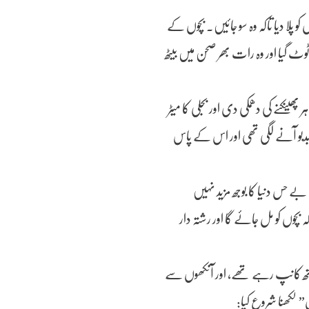
کو پلا دیا تاکہ وہ سو جائیں۔ بچوں کے
 ٹوٹ گیا اور وہ رات بھر صحن میں بیٹھ
ینکنے کی دھمکی دی اور بجلی کا میٹر
 بدبو آنے لگی تھی اور اس کے پاس
ے حس دنیا کا بوجھ مزید نہیں
 بچوں کو مل جائے گا اور رشتہ دار
 ہاتھ کانپ رہے تھے، اور آنکھوں سے
 لکھنا شروع کیا: