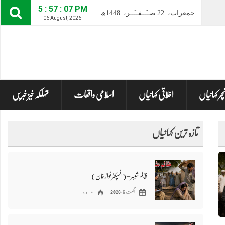
5 : 57 : 09 PM
جمعرات،
22
صــَــفــَــر،
1448ھ
06 August, 2026
نچر کہانیاں
اخلاقی کہانیاں
اسلامی واقعات
تہلکہ خیز خبریں
تازہ ترین کہانیاں
ظالم شوہر – (انسپکٹر نواز خان)
12 ویوز
اگست 6, 2026