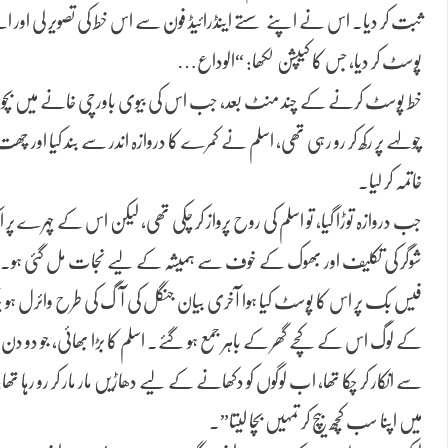
ثبت کر دیا۔ اس نے اپنے سستے اینڈرائیڈ فون سے اس خط کی تصویر لی اور
پوسٹ کر دیا، جس کا کیپشن لکھا: “الوداع…
خط پوسٹ کرنے کے چند منٹ بعد، جب اس کی بیوی باورچی خانے میں بچوں 
چولہے پر رکھ کر رو رہی تھی، اسلم نے کمرے کا دروازہ اندر سے بند کیا اور چ
خاتمہ کر لیا۔
جب دروازہ توڑا گیا، تو اسلم کی روح پرواز کر چکی تھی، لیکن اس کے چہرے پ
شوگر کی تکلیف اور بھوک کے خوف سے ہمیشہ کے لیے نجات مل گئی ہو۔
فیس بک پر اس کا پوسٹ کیا ہوا آخری بیان جنگل کی آگ کی طرح وائرل ہو چکا تھ
کے لوگ اس کے کچے گھر کے باہر جمع ہو گئے۔ اسلم کا بڑا بھائی، جو دو دن
سے انکار کر چکا تھا، اب لوگوں کو دکھانے کے لیے دھاڑیں مار مار کر رو رہا تھا: “
میں اپنا سب کچھ بیچ کر تمہیں بچا لیتا”۔