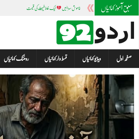
سبق آموز کہانیاں
خاموش سزائیں
ایک غلط فیصلے کی قیمت
صفحہ اول
ویڈیو کہانیاں
قسط وار کہانیاں
رومنٹک کہانیاں