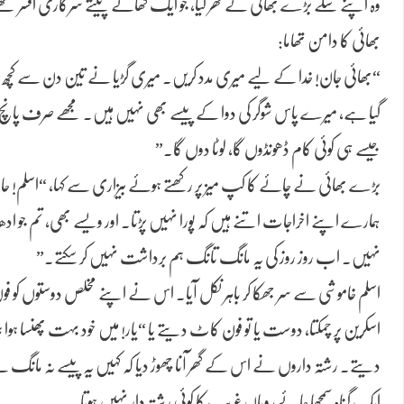
وہ اپنے سگے بڑے بھائی کے گھر گیا، جو ایک کھاتے پیتے سرکاری افسر ت
بھائی کا دامن تھاما:
“بھائی جان! خدا کے لیے میری مدد کریں۔ میری گڑیا نے تین دن سے کچھ ن
گیا ہے، میرے پاس شوگر کی دوا کے پیسے بھی نہیں ہیں۔ مجھے صرف پانچ
جیسے ہی کوئی کام ڈھونڈوں گا، لوٹا دوں گا۔”
بڑے بھائی نے چائے کا کپ میز پر رکھتے ہوئے بیزاری سے کہا، “اسلم
ہمارے اپنے اخراجات اتنے ہیں کہ پورا نہیں پڑتا۔ اور ویسے بھی، تم جو ادھار
نہیں۔ اب روز روز کی یہ مانگ تانگ ہم برداشت نہیں کر سکتے۔”
اسلم خاموشی سے سر جھکا کر باہر نکل آیا۔ اس نے اپنے مخلص دوستوں کو فون 
اسکرین پر چمکتا، دوست یا تو فون کاٹ دیتے یا “یار! میں خود بہت پھنسا ہوا 
دیتے۔ رشتہ داروں نے اس کے گھر آنا چھوڑ دیا کہ کہیں یہ پیسے نہ ما
ایک گناہ سمجھا جائے، وہاں غریب کا کوئی رشتہ دار نہیں ہوتا۔