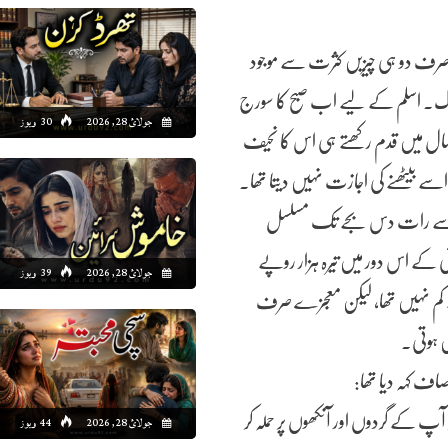
رف دو ہی چیزیں کثرت سے موجود
بھوک۔ اسلم کے لیے اب صبح کا سورج
جولائ 28, 2026
30 ویوز
یں سال میں قدم رکھتے ہی اس کا نحیف
 اسے بیٹھنے کی اجازت نہیں دیتا تھا۔
بح آٹھ سے رات دس بجے تک مسلسل
کے اس دور میں تیرہ ہزار روپے
جولائ 28, 2026
39 ویوز
ے سے کم نہیں تھا، لیکن معجزے صرف
ں ہوتی۔
اف کہہ دیا تھا:
 آپ کے گردوں اور آنکھوں پر حملہ کر
جولائ 28, 2026
44 ویوز