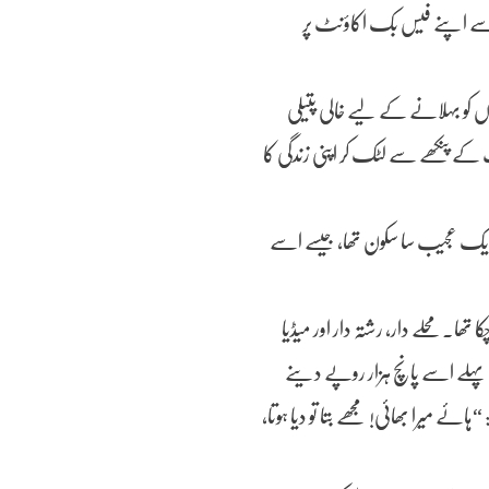
 اسے اپنے فیس بک اکاؤنٹ پر
کو بہلانے کے لیے خالی پتیلی
ھت کے پنکھے سے لٹک کر اپنی زندگی کا
ر ایک عجیب سا سکون تھا، جیسے اسے
ا۔ محلے دار، رشتہ دار اور میڈیا
 پہلے اسے پانچ ہزار روپے دینے
ہائے میرا بھائی! مجھے بتا تو دیا ہوتا،