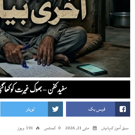
سفید کفن – بھوک غیرت کو کھا گئ
فیس بک
ٹویٹر
سبق آموز کہانیاں
مئی 21, 2026
0 کمنٹس
191 ویوز