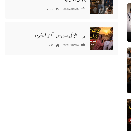
54 ویوز
جولائ 20, 2026
تیرے عشق کی چھاؤں میں – آخری قسط نمبر 17
66 ویوز
جولائ 18, 2026