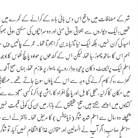
شہر کے مضافات میں واقع اس دس بائی بارہ کے کرائے کے کمرے میں ص
تھیں؛ ایک دیواروں سے جھڑتی ہوئی مٹی اور دوسرا بچوں کی سسکتی ہوئی 
امید کی کرن نہیں، بلکہ ایک نیا تازیانہ بن کر ابھرتا تھا۔ عمر کے چالیس و
جسم اس کا ساتھ چھوڑ رہا تھا، لیکن اس کے کندھوں پر موجود پانچ نفوس کا بوجھ
اسلم ایک پرائیویٹ دکان پر تیرہ ہزار روپے ماہوار پر ملازم تھا، جہاں ص
کھڑے رہ کر کام کرنے کی وجہ سے اس کے پاؤں سوج جاتے تھے۔ مہنگائی 
میں مکان کا کرایہ، بجلی کا بل اور پانچ افراد کا راشن پورا کرنا کسی معجز
کتابوں میں اچھے لگتے ہیں، تلخ حقیقتوں کے بازار میں ان کی کوئی قیمت نہی
پچھلے دو سال سے اسلم شدید شوگر (ذیابیطس) کا مریض تھا۔ ڈاکٹر نے اسے ص
“اسلم صاحب! اگر آپ نے انسولین اور متوازن غذا کا انتظام نہیں کیا، تو شوگر