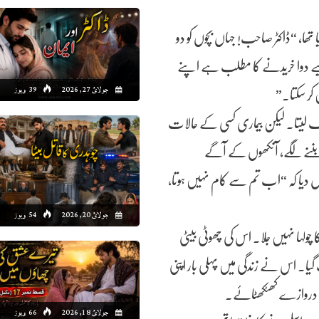
ا، “ڈاکٹر صاحب! جہاں بچوں کو دو
لیے دوا خریدنے کا مطلب ہے اپنے
جولائ 27, 2026
39 ویوز
کر سکتا۔”
مانگ لیتا۔ لیکن بیماری کسی کے حالات
 بننے لگے، آنکھوں کے آگے
ل دیا کہ “اب تم سے کام نہیں ہوتا،
جولائ 20, 2026
54 ویوز
چولہا نہیں جلا۔ اس کی چھوٹی بیٹی
گیا۔ اس نے زندگی میں پہلی بار اپنی
کے دروازے کھٹکھٹائے۔
جولائ 18, 2026
66 ویوز