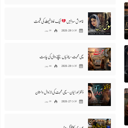
خاموش سزائیں
ایک غلط فیصلے کی قیمت
39 ویوز
جولائ 28, 2026
سچی محبت – چوڑیاں بیچنے والی کی چاہت
44 ویوز
جولائ 28, 2026
ڈاکٹر اور ایمان – سچی محبت کی لازوال داستان
39 ویوز
جولائ 27, 2026
چوہدری کا قاتل بیٹا