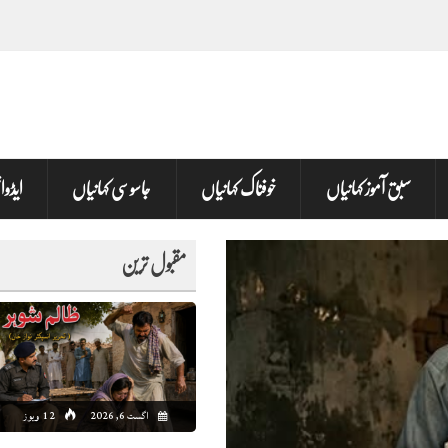
سبق آموز کہانیاں
خوفناک کہانیاں
جاسوسی کہانیاں
ایڈوا
مقبول ترین
اگست 6, 2026
12 ویوز