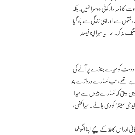
ت کا ذمہ دار کوئی دوسرا نہیں، بلکہ
وں سے اور اپنی زندگی سے ہار گیا
تنگ نہ کرے۔ یہ میرا اپنا فیصلہ
ا دوست کو میرے جنازے پر آنے کی
ہے تھے، تب تمہارے دروازے بند
ں دیتی کہ تمہارے پیسوں سے میرا
ھی سینٹر’ کو دی جائے۔ میرا کفن،
 اور اس کاغذ کے نیچے اپنا انگوٹھا