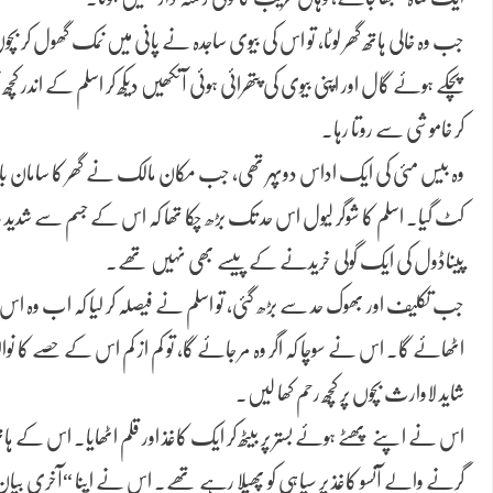
جب وہ خالی ہاتھ گھر لوٹا، تو اس کی بیوی ساجدہ نے پانی میں نمک گھول کر بچوں 
پچکے ہوئے گال اور اپنی بیوی کی پتھرائی ہوئی آنکھیں دیکھ کر اسلم کے اندر کچھ
کر خاموشی سے روتا رہا۔
وہ بیس مئی کی ایک اداس دوپہر تھی، جب مکان مالک نے گھر کا سامان باہر پھ
کٹ گیا۔ اسلم کا شوگر لیول اس حد تک بڑھ چکا تھا کہ اس کے جسم سے شدید
پیناڈول کی ایک گولی خریدنے کے پیسے بھی نہیں تھے۔
جب تکلیف اور بھوک حد سے بڑھ گئی، تو اسلم نے فیصلہ کر لیا کہ اب وہ اس ب
اٹھائے گا۔ اس نے سوچا کہ اگر وہ مر جائے گا، تو کم از کم اس کے حصے کا نوالہ
شاید لاوارث بچوں پر کچھ رحم کھا لیں۔
اس نے اپنے پھٹے ہوئے بستر پر بیٹھ کر ایک کاغذ اور قلم اٹھایا۔ اس کے
گرنے والے آنسو کاغذ پر سیاہی کو پھیلا رہے تھے۔ اس نے اپنا “آخری بیان”