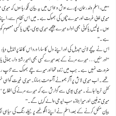
“میں، اسلم ولد رحمان، پورے ہوش و حواس میں یہ بیان لکھ رہا ہوں کہ میری مو
میری اپنی غربت اور میرے بچوں کی بھوک ہے۔ میں اس نظام سے، اپنے رشت
ہوں۔ پولیس یا کوئی بھی ادارہ میرے پیچھے میری بیوی، بچوں یا کسی معصوم کو 
ہے۔”
اس نے نیچے لائن تبدیل کی اور اپنے دل کا سارا درد اس کاغذ پر انڈیل دیا:
“اور سنیں… میرے مرنے کے بعد میرے کسی بھی امیر رشتہ دار، بھائی ی
ضرورت نہیں ہے۔ جب میں زندہ تھا اور میرے بچے بھوک سے تڑپ ر
تھے۔ اب میری لاش پر آ کر جھوٹے آنسو مت بہانا۔ میری غیرت گواہی نہی
کفن خریدا جائے۔ میری بیوی سے گزارش ہے کہ میرے مرنے کی اطلاع ‘اید
میری تدفین اور میرا جنازہ سب ایدھی والے کریں گے۔”
بیان مکمل کرنے کے بعد، اسلم نے اپنے انگوٹھے پر نیلے رنگ کی سیاہی لگائی