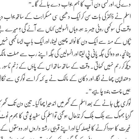
دے گی، اور کسی دن آپ کا جسم جواب دے جائے گا۔”
اسلم نے ڈاکٹر کی بات سن کر ایک دھیمی سی مسکراہٹ کے ساتھ جواب دیا تھ
وقت کی سوکھی روٹی میسر نہ ہو، وہاں انسولین کہاں سے آئے گی؟ میرے 
بچوں کے منہ سے ایک دن کا نوالہ چھین لینا، اور ایک باپ ایسا کبھی نہیں 
چنانچہ، وہ دوا کی جگہ پانی پی لیتا اور انسولین کی جگہ اپنے رب سے مہلت 
دیکھ کر رحم نہیں کھاتی۔ وقت کے ساتھ ساتھ اس کے پاؤں کے زخم ناسور
دھندلاپن چھانے لگا، اور دکان کے مالک نے یہ کہہ کر اسے نوکری سے نکا
ہمیں چست بندہ چاہیے”۔
نوکری چلی جانے کے بعد اسلم کے گھر میں اندھیرا چھا گیا۔ تین دن تک گھر کا 
گڑیا بھوک سے بلک بلک کر نڈھال ہو گئی تو اسلم کی سفید پوشی کا بھرم ٹوٹ 
غیرت کا سودا کرنے کا فیصلہ کیا اور اپنے قریبی رشتہ داروں اور دوستوں 