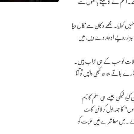
ھے۔ اسلم نے کانپتے ہاتھوں سے
ہیں کھایا۔ مجھے دکان سے نکال دیا
 ہزار روپے ادھار دے دیں، میں
! حالات تو سب کے ہی خراب ہیں۔
 لے جاتے ہو، وہ کبھی واپس تو آتا
کیا، لیکن جیسے ہی اسلم کا نام
ہوں” کا جملہ بول کر لائن کاٹ
نگ لے۔ جس معاشرے میں غربت کو