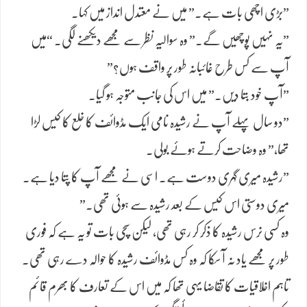
​”بڑی اچھی بات ہے۔” میں نے معتدل انداز میں کہا۔
​”یہ نہیں پوچھیں گے.” وہ سوالیہ نظر سے مجھے دیکھنے لگی۔ “میں
آپ سے کس طرح غائبانہ طور پر واقف ہوں؟”
​”آپ خود بتا دیں۔” میں اس کی جانب متوجہ ہو گیا۔
​”دو سال پہلے آپ نے رشیدہ نامی ایک مڈوائف کا خلع کا کیس لڑا
تھا،” وہ وضاحت کرتے ہوئے بولی۔
​”رشیدہ میری گہری دوست ہے۔ اسی نے مجھے آپ کا پتا دیا ہے۔
میری دوستی اس کیس کے بعد رشیدہ سے ہوئی تھی۔”
​وہ کسی نرس رشیدہ کا ذکر کر رہی تھی، لیکن سچی بات تو یہ ہے کہ فوری
طور پر مجھے یاد نہ آ سکا کہ وہ کس مڈوائف رشیدہ کا حوالہ دے رہی تھی۔
تاہم اخلاقیات کا تقاضا یہی تھا کہ میں اس کے تعارف کا بھرم قائم