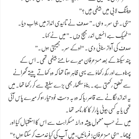
ویٹنگ لابی میں بیٹھی ہیں؟”
​”جی. جی سر. وہی۔” صدف نے تائیدی انداز میں جواب دیا۔
​”ٹھیک ہے انہیں اندر بھیج دیں۔” میں نے کہا۔
​صدف کی آواز سنائی دی۔ “اوکے سر. بھیجتی ہوں۔”
​چند سیکنڈ کے بعد مسز عرفان میرے سامنے بیٹھی تھی۔ اس کے
پہناوے اور رکھ رکھاؤ سے یہی ظاہر ہوتا تھا کہ وہ کھاتے پیتے گھرانے
سے تعلق رکھتی ہے۔ بناؤ سنگھار بھی بڑے سلیقے سے کر رکھا تھا۔ میں
یہ اندازہ لگانے سے قاصر رہا کہ وہ بہ دستِ خود تیار ہو کر میرے پاس آئی
تھی یا یہ کسی بیوٹی پارلر کا کارنامہ تھا۔
​میں نے حسبِ معمول پیشہ ورانہ مسکراہٹ سے اس کا استقبال کیا اور
پوچھا۔ “جی مسز عرفان! فرمائیں، میں آپ کی کیا خدمت کر سکتا ہوں؟”