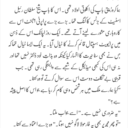
​ہما کروڑ پتی باپ کی اکلوتی اولاد تھی۔ اس کا باپ شیخ سلطان رئیل
اسٹیٹ کے بزنس کا کنگ تھا۔ بڑے بڑے پراپرٹی ایجنٹ اس سے
کاروباری مشورے لینے آتے تھے۔ ایک روز اچانک اس کے ذہن
میں پرائیویٹ ہسپتال قائم کرنے کا خیال آیا۔ یہ ایک ایسا خیال تھا کہ
جس نے بھی سنا حیرت کا اظہار کیا کیونکہ وہ بذاتِ خود ڈاکٹر نہیں تھا اور
نہ ہی اس کی کبھی میڈیکل کے شعبے سے وابستگی رہی تھی۔ جب
قریبی بے تکلف دوست اس سے سوال کرتے تو وہ کہتا۔
​”کیا ہمارے ملک میں ہر شخص وہی کام کر رہا ہے جو اس کا اصل پیشہ
ہے؟”
​”یہ ضروری نہیں ہے۔” اسے جواب ملتا۔
​”تو پھر مجھ پر بھی یہ فارمولا لاگو نہیں ہوتا۔” وہ بڑے اعتماد سے کہتا۔