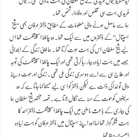
ایڈمنسٹریٹر جمال فریدی نے شیخ سلطان کی بہت مدد کی تھی۔ جمال
فریدی بہت ہی مخلص اور وفادار شخص تھا۔
​ہما سے حاصل ہونے والی معلومات کے مطابق ڈاکٹر عرفان بھی “شیخ
ہسپتال” کے ڈاکٹروں میں سے ایک تھا۔ وہ چائلڈ اسپیشلسٹ تھا اس
لیے شیخ سلطان اس کی بہت عزت کرتا تھا۔ ہما اپنی زندگی کے ابتدائی
حصے میں بہت زیادہ بیمار رہا کرتی تھی اور ایک چائلڈ اسپیشلسٹ کی توجہ
اور علاج ہی سے اسے دوسری زندگی ملی تھی۔ زندگی اور موت دینے
والی تو خدا کی ذات ہے لیکن ڈاکٹر کو اسی لیے مسیحا کہا جاتا ہے کہ وہ
مریضوں کو موت کے منہ سے نکال لاتا ہے۔ قصہ مختصر شیخ سلطان ہما
کی بیماری کے باعث ماضی میں ایک چائلڈ اسپیشلسٹ ڈاکٹر احمد کا
بہت شکر گزار تھا لہذا وہ اپنے ہسپتال میں ڈاکٹر عرفان کو بہت زیادہ
اہمیت دیتا تھا۔