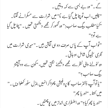
گے۔” وہ بے بسی سے کہہ دیتیں۔
​”چلیں، اب تو پتا چل گیا ہے نا” میں شرارت سے مسکرانے لگتا۔
​”کیا مطلب بیگ صاحب!” وہ گھور کر مجھے دیکھتی تھیں۔ “پتا چل گیا
ہے تو؟”
​”تو اب آپ کے پاس صرف دو ہی آپشن ہیں۔” میری شرارت میں
گہری سنجیدگی شامل ہو جاتی۔
​وہ ٹٹولنے والی نظر سے مجھے دیکھنے لگتی تھیں، “کون سے دو آپشنز
بیگ صاحب؟”
​”یا تو آپ ڈاکٹر صاحب کا پروفیشن چھڑا کر انہیں جنرل سٹور کھلوا دیں۔”
میں کہتا۔ “اور یا پھر”
​”اور یا پھر کیا؟” وہ اضطراری انداز میں پوچھتیں۔