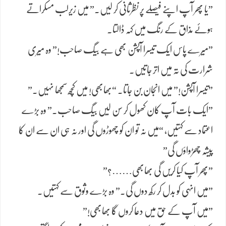
​”یا پھر آپ اپنے فیصلے پر نظرثانی کر لیں۔” میں زیرلب مسکراتے
ہوئے مذاق کے رنگ میں کہہ ڈالتا۔
​”میرے پاس ایک تیسرا آپشن بھی ہے بیگ صاحب!” وہ میری
شرارت کی تہ میں اتر جاتیں۔
​”تیسرا آپشن!” میں انجان بن جاتا۔ “بھابھی! میں کچھ سمجھا نہیں۔”
​”ایک بات آپ کان کھول کر سن لیں بیگ صاحب۔” وہ بڑے
اعتماد سے کہتیں، “میں نہ تو ان کو چھوڑوں گی اور نہ ہی ان سے ان کا
پیشہ چھڑواؤں گی”
​”پھر آپ کیا کریں گی بھابھی……؟”
​”میں انہی کو بدل کر رکھ دوں گی۔” وہ بڑے وثوق سے کہتیں۔
​”میں آپ کے حق میں دعا کروں گا بھابھی!”