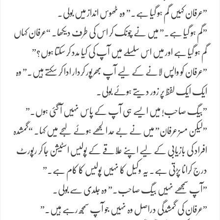
​”عرفان کہیں گم ہو گیا ہے۔” وہ ٹھوس انداز میں بولی۔
​”گم ہو گیا ہے.” میں نے چونک کر اس کی طرف دیکھا۔ “عرفان کہاں
گم ہو گیا ہے اور میں اس سلسلے میں آپ کی کیا مدد کر سکتا ہوں؟”
​”عرفان کو واپس لانے کے لیے آپ بھرپور کردار ادا کر سکتے ہیں۔” وہ
ایک ایک لفظ پر زور دیتے ہوئے بولی۔
​”بیگ صاحب! میں ایسے ہی آپ کے پاس نہیں آ گئی ہوں۔”
​”لیکن مسز عرفان” میں نے بے حد الجھے ہوئے لہجے میں کہا۔ “گمشدہ
افراد کی بازیابی کے لیے اپنے علاقے کے پولیس اسٹیشن جا کر رپورٹ
درج کرانا پڑتی ہے۔ یہ وکیل کا نہیں پولیس کا کام ہے۔”
​”آپ سمجھے نہیں بیگ صاحب۔” وہ جلدی سے بولی۔
​”عرفان کی گمشدگی دراصل وہ نہیں جو آپ سمجھ رہے ہیں۔”