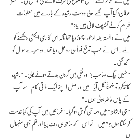
​میں نے گھما کر اسے اصل موضوع کی طرف لانے کی کوشش کی۔ “مسز
عرفان! کیا آپ مجھے اپنی دوست رشیدہ کے بارے میں معلومات
فراہم کرنے تشریف لائی ہیں یا؟”
​میں نے دانستہ جملہ ادھورا چھوڑ دیا تھا تاکہ اس کا ری ایکشن دیکھنے کو
ملے۔ اس نے حسبِ توقع فوراً ہی ردعمل دیا تھا۔ وہ میرے سوال کو
سمجھ گئی۔
​”نہیں بیگ صاحب!” وہ نفی میں گردن ہلاتے ہوئے بولی۔ “رشیدہ
کا تذکرہ تو ضمناً نکل آیا۔ میں دراصل اپنے ایک ذاتی کام سے آپ
کے پاس حاضر ہوئی ہوں۔”
​”جی ارشاد!” میں ہمہ تن گوش ہو گیا۔ “فرمائیں میں آپ کی کیا خدمت
کر سکتا ہوں؟” میں نے اس کے ساتھ ہی رف پیڈ اور قلم بھی سنبھال
لیا۔