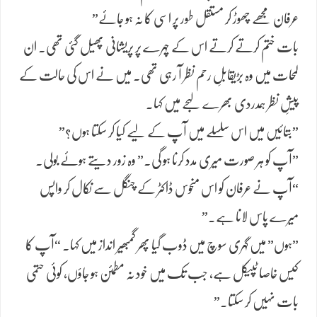
عرفان مجھے چھوڑ کر مستقل طور پر اسی کا نہ ہو جائے”
​بات ختم کرتے کرتے اس کے چہرے پر پریشانی پھیل گئی تھی۔ ان
لمحات میں وہ بڑی​قابلِ رحم نظر آ رہی تھی۔ میں نے اس کی حالت کے
پیشِ نظر ہمدردی بھرے لہجے میں کہا۔
​”بتائیں میں اس سلسلے میں آپ کے لیے کیا کر سکتا ہوں؟”
​”آپ کو ہر صورت میری مدد کرنا ہو گی۔” وہ زور دیتے ہوئے بولی۔
“آپ نے عرفان کو اس منحوس ڈاکٹر کے چنگل سے نکال کر واپس
میرے پاس لانا ہے۔”
​”ہوں” میں گہری سوچ میں ڈوب گیا پھر گمبھیر انداز میں کہا۔ “آپ کا
کیس خاصا ٹپیکل ہے، جب تک میں خود نہ مطمئن ہو جاؤں، کوئی حتمی
بات نہیں کر سکتا۔”