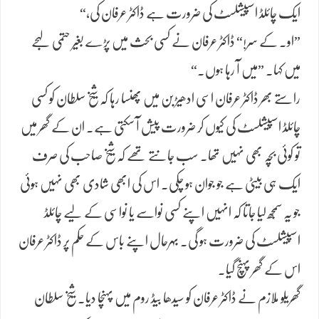
ایک چائلڈ اسپیشلسٹ کی ضرورت ہے ڈاکٹر عرفان کی،“
​”او۔ کے سر!“ ڈاکٹر عرفان نے کسی بحث میں پڑے بغیر حتمی لہجے
میں کہا۔ ”میں آ رہا ہوں۔“
​راستے بھر ڈاکٹر عرفان اسی ادھیڑ بن میں پھنسا رہا کہ شیخ سلطان کو کسی
چائلڈ اسپیشلسٹ کی کیوں کر ضرورت پیش آ سکتی ہے۔ ان کے گھر میں
تو کوئی بچہ بھی نہیں تھا۔ سب جانتے تھے کہ شیخ صاحب کی صرف
ایک ہی بیٹی ہے جو جوان ہو چکی۔ اس کی ابھی شادی بھی نہیں ہوئی
جو یہ سمجھ لیا جاتا کہ انہیں اپنے کسی نواسے یا نواسی کے لیے چائلڈ
اسپیشلسٹ کی ضرورت ہو گی۔ بہرحال اپنے باس کے حکم پر ڈاکٹر عرفان
اس کے گھر پہنچ گیا۔
​گھریلو ملازم نے ڈاکٹر عرفان کو سیدھا بیڈ روم میں پہنچا دیا۔ شیخ سلطان