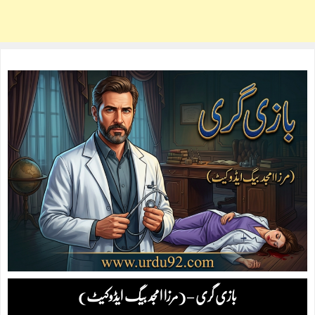
بازی گری – (مرزا امجد بیگ ایڈوکیٹ)