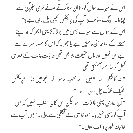
​اس نے میرے سوال کو سنا ان سنا کرتے ہوئے گہری سنجیدگی سے
پوچھا۔ “بیگ صاحب! آپ کی پریکٹس کیسی چل رہی ہے؟”
​اس کے سوال سے میرے ذہن میں پہلا تاثر یہی ابھرا کہ وہ اپنے
مسئلے کے ساتھ سنجیدہ نہیں ہے یا پھر یہ کہ اس کا مسئلہ سرے سے
ہے ہی نہیں بہر حال حقیقت جو بھی تھی وہ بات چیت کے بعد ہی
کھل کر سامنے آ سکتی تھی۔
​”اللہ کا شکر ہے۔” میں نے ٹھہرے ہوئے لہجے میں کہا۔ “پریکٹس
ٹھیک ٹھاک چل رہی ہے۔”
​”آج ہماری پہلی ملاقات ہے لیکن اس کا یہ مطلب نہیں کہ میں
آپ کو جانتی نہیں۔” وہ خاصی بے تکلفی سے بولی۔ “میں آپ سے
غائبانہ طور پر واقف ہوں۔”