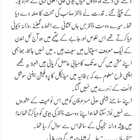
دیکھتے ہی دیکھتے وہ دونوں میاں بیوی اپنی اکلوتی بیٹی کے ہمراہ یو۔
کے پہنچ گئے۔ قدرت نے ڈاکٹر صاحب کی محنت کا صلہ دے دیا
تھا۔ میرے دوست ڈاکٹر جس جاں فشانی سے اٹھارہ گھنٹے روزانہ ڈیوٹی
دیا کرتے تھے اس خلوص اور جذبے کے نتیجے میں وہ آج کل لندن
کے ایک معروف ہسپتال میں سیٹ ہیں۔ میں نہیں جانتا، بھابھی
اپنے مشن میں کس حد تک کامیابی حاصل کر پائی ہیں البتہ یہ مجھے
اچھی طرح معلوم ہے کہ برطانیہ میں میڈیکل کا پروفیشن اینٹی سوشل
لائف کے زمرے میں نہیں آتا۔
​اپنے سامنے بیٹھی ہوئی مسز عرفان کو میں اس نوعیت کے مشوروں
سے نہیں نواز سکتا تھا جو اپنے دوست ڈاکٹر کی بیوی کو دیا کرتا تھا لہذا
میں پیشہ ورانہ سنجیدگی کے ساتھ اس سے سوال کر رہا تھا۔
​”جی ہاں……” ہما نے اثبات میں گردن ہلائی۔