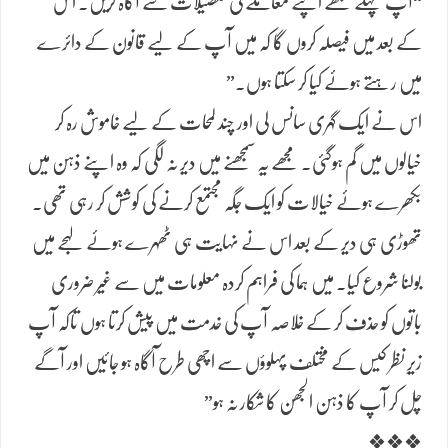
“آپ پہلے مجھے اپنے معاملے کی تفصیلات سے آگاہ کریں۔ اس
کے بعد میں فیصلہ کروں گا کہ میں آپ کے لیے قانون کے دائرے
میں رہتے ہوئے کیا کر سکتا ہوں۔”
​اس نے ایک گہری سانس لی اور چند لمحات کے لیے خاموش رہ کر
خیالوں میں گم ہو​گئی۔ مجھے یہ سمجھنے میں دیر نہ لگی کہ وہ اپنے ذہن میں
بکھرے ہوئے خیالات کو ایک جگہ مجتمع کرنے کی کوشش کر رہی تھی۔
تھوڑی ہی دیر کے بعد اس نے نہایت ہی ٹھہرے ہوئے لہجے میں
بولنا شروع کیا۔ میں ہما کی فراہم کردہ معلومات میں سے غیر ضروری
باتوں کو حذف کر کے خلاصہ آپ کی خدمت میں پیش کرتا ہوں تاکہ آپ
زیرِ نظر کیس کے مختلف پہلوؤں سے اچھی طرح آگاہ ہو جائیں اور آگے
چل کر آپ کا ذہن الجھن کا شکار نہ ہو”
​❖❖❖