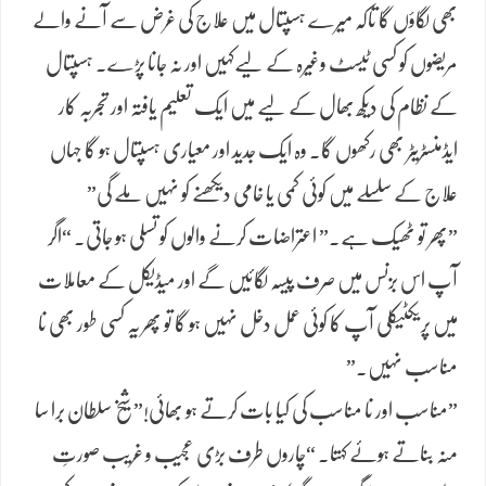
بھی لگاؤں گا تاکہ میرے ہسپتال میں علاج کی غرض سے آنے والے
مریضوں کو کسی ٹیسٹ وغیرہ کے لیے​کہیں اور نہ جانا پڑے۔ ہسپتال
کے نظام کی دیکھ بھال کے لیے میں ایک تعلیم یافتہ اور تجربہ کار
ایڈمنسٹریٹر بھی رکھوں گا۔ وہ ایک جدید اور معیاری ہسپتال ہو گا جہاں
علاج کے سلسلے میں کوئی کمی یا خامی دیکھنے کو نہیں ملے گی”
​”پھر تو ٹھیک ہے۔” اعتراضات کرنے والوں کو تسلی ہو جاتی۔ “اگر
آپ اس بزنس میں صرف پیسہ لگائیں گے اور میڈیکل کے معاملات
میں پریکٹیکلی آپ کا کوئی عمل دخل نہیں ہو گا تو پھر یہ کسی طور بھی نا
مناسب نہیں۔”
​”مناسب اور نا مناسب کی کیا بات کرتے ہو بھائی!” شیخ سلطان برا سا
منہ بناتے ہوئے کہتا۔ “چاروں طرف بڑی عجیب و غریب صورتِ