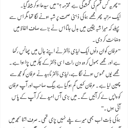
​”پھر یہ کس قسم کی گمشدگی ہے محترمہ؟” میں سیدھا ہو کر بیٹھ گیا۔
​ایک مرتبہ پھر مجھے ہما کی ذہنی صحت پر شبہ ہونے لگا تھا مگر اس سے
پہلے کہ میرا شبہ یقین میں بدل جاتا اس نے بڑے صاف الفاظ میں
وضاحت کر دی۔
​”عرفان کو ان دنوں ایک لیڈی ڈاکٹر نے اپنے جال میں پھانس رکھا
ہے اور مجھے بھول کر وہ دن رات اسی ڈاکٹر کے چکر میں پڑا ہوا ہے۔
مجھے یوں محسوس ہونے لگا ہے، لیڈی ڈاکٹر ناہید نے عرفان کو مجھ سے
چھین لیا ہے۔ عرفان کہیں گم ہو گیا ہے بیگ صاحب اور آپ عرفان
کو واپس لے کر آئیں گے۔ میں بڑی آس امید لے کر آپ کے پاس
آئی ہوں۔”
​ہما کی بات اب بھی میرے پلے نہیں پڑی تھی۔ صرف اتنا سمجھ میں