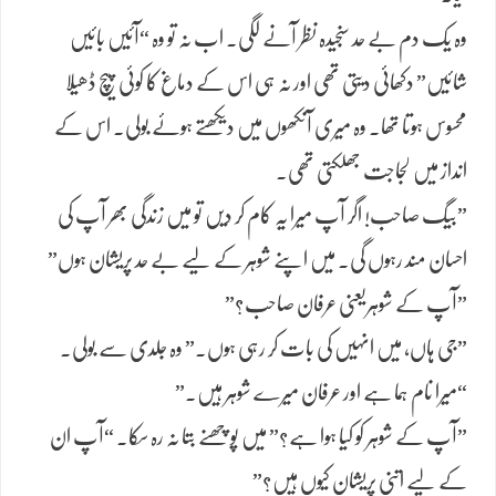
​وہ یک دم بے حد سنجیدہ نظر آنے لگی۔ اب نہ تو وہ “آئیں بائیں
شائیں” دکھائی دیتی تھی اور نہ ہی اس کے دماغ کا کوئی پیچ ڈھیلا
محسوس ہوتا تھا۔ وہ میری آنکھوں میں دیکھتے ہوئے بولی۔ اس کے
انداز میں لجاجت جھلکتی تھی۔
​”بیگ صاحب! اگر آپ میرا یہ کام کر دیں تو میں زندگی بھر آپ کی
احسان مند رہوں گی۔ میں اپنے شوہر کے لیے بے حد پریشان ہوں”
​”آپ کے شوہریعنی عرفان صاحب؟”
​”جی ہاں، میں انہیں کی بات کر رہی ہوں۔” وہ جلدی سے بولی۔
“میرا نام ہما ہے اور عرفان میرے شوہر ہیں۔”
​”آپ کے شوہر کو کیا ہوا ہے؟” میں پوچھنے بتا نہ رہ سکا۔ “آپ ان
کے لیے اتنی پریشان کیوں ہیں؟”