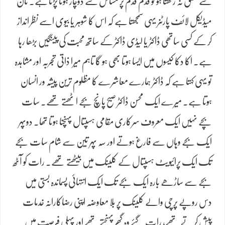
سے تعلق نہ رکھتا ہو تو قدم قدم پر مسائل سے دوچار ہونا پڑتا ہے۔ نان
میڈیکل لائف پارٹنر یہی سمجھتا ہے کہ اس کا شوہر یا بیوی اسے نظر انداز
کر کے کسی ساتھی ڈاکٹر یا لیڈی ڈاکٹر کے ساتھ محبت کی پینگیں بڑھا رہا
ہے۔ اکا دکا کیسوں میں ایسا ہوتا بھی ہو گا تاہم میرا ذاتی تجربہ اور مشاہدہ
تو یہی کہتا ہے کہ ڈاکٹر ہمارے معاشرے کا مظلوم ترین پیشہ ور انسان
ہوتا ہے۔ میرے ایک محسن ڈاکٹر صبح پانچ بجے اٹھتے تھے۔ سات
بچے نہیں ایک معروف سرکاری مقامی ہسپتال پہنچنا ہوتا تھا۔ دوپہر
ایک بجے وہاں سے فارغ ہوتے اور سہ پہر تین سے شام سات بجے
تک ایک پرائیویٹ ہسپتال کے کلینک میں بیٹھتے تھے۔ رات کو آٹھ
بجے سے ساڑھے بارہ ایک بجے تک ایک انتہائی پسماندہ بستی میں
دس روپے پرچی والے کلینک پر بلا معاوضہ اپنی رضاکارانہ خدمات
پیش کرتے تھے، رات گئے وہ گھر پہنچتے تھے اور پہلی فرصت میں