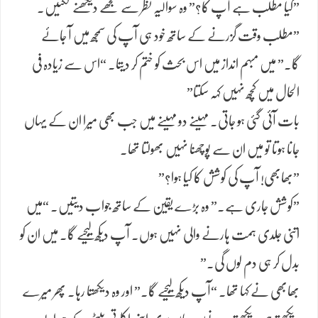
​”کیا مطلب ہے آپ کا؟” وہ سوالیہ نظر سے مجھے دیکھنے لگتیں۔
​”مطلب وقت گزرنے کے ساتھ خود ہی آپ کی سمجھ میں آ جائے
گا۔” میں مبہم انداز میں اس بحث کو ختم کر دیتا۔ “اس سے زیادہ فی
الحال میں کچھ نہیں کہہ سکتا”
​بات آئی گئی ہو جاتی۔ مہینے دو مہینے میں جب بھی میرا ان کے یہاں
جانا ہوتا تو میں ان سے پوچھنا نہیں بھولتا تھا۔
​”بھابھی! آپ کی کوشش کا کیا ہوا؟”
​”کوشش جاری ہے۔” وہ بڑے یقین کے ساتھ جواب دیتیں۔ “میں
اتنی جلدی ہمت ہارنے والی نہیں ہوں۔ آپ دیکھ لیجیے گا۔ میں ان کو
بدل کر ہی دم لوں گی۔”
​بھابھی نے کہا تھا۔ “آپ دیکھ لیجیے گا۔” اور وہ دیکھتا رہا۔ پھر میرے