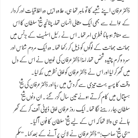
​ڈاکٹر عرفان اپنے شعبے کا تو ماہر تھا ہی، علاوہ ازیں وہ اخلاقیات اور کردار
کے حوالے سے بھی ایک مثالی انسان تھا، چنانچہ شیخ سلطان کا اس
سے متاثر ہو جانا فطری امر تھا۔ اس نے رئیل اسٹیٹ کے بزنس میں
بھانت بھانت کے لوگوں کو ڈیل کر رکھا تھا۔ وہ ایک مردم شناس اور
سرد و گرم چشیدہ شخص تھا، لہٰذا ڈاکٹر عرفان کی خوبیوں نے اس کے دل
میں گھر کر لیا اور اس نے ڈاکٹر عرفان کو اپنی نظر میں رکھ لیا۔
​وقت کا پہیہ بہت تیزی سے گردش میں رہا اور ڈاکٹر عرفان کی شیخ
ہسپتال میں کام کرتے ہوئے تین سال گزر گئے۔ ان دنوں شیخ
سلطان بیمار رہنے لگا تھا۔ ایک روز عرفان اپنی ڈیوٹی آف کر کے گھر
جانے ہی والا تھا کہ اس کے لیے شیخ سلطان کا فون آ گیا۔
​”جی شیخ صاحب!“ ڈاکٹر عرفان نے لائن پر آنے کے بعد کہا۔ ”حکم