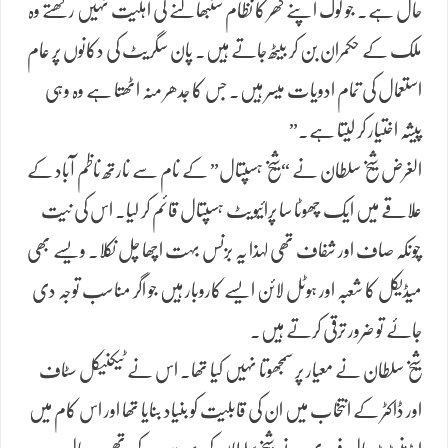
حال ہے۔ جو لوگ اپنے گھر کا نظام سنبھالنے کی اہلیت نہیں رکھتے وہ
ملک کے حکمران بن کر بیٹھ جاتے ہیں۔ پان سگریٹ کی دکانوں پر عام
استعمال کی تمام ادویات میسر ہیں۔ جس کا جدھر منہ اٹھتا ہے وہ وہی
پیشہ اختیار کر لیتا ہے۔”
​الغرض شیخ سلطان نے “شیخ ہسپتال” کے نام سے نارتھ ناظم آباد کے
علاقے میں ایک چھوٹا سا پرائیویٹ ہسپتال قائم کر لیا۔ اس کی نیت
چونکہ صاف اور شفاف تھی لہذا یہ بزنس بہت اچھا چل نکلا۔ ویسے بھی
میڈیکل کا شعبہ اور ہوٹل لائن ایسے کاروبار ہیں جو اگر مناسب توجہ دی
جائے تو ضرور ترقی کرتے ہیں۔
​شیخ سلطان نے معیار پر سمجھوتا نہیں کیا تھا۔ اس نے ٹیکنیکل سٹاف
اور ڈاکٹر کے انتخاب میں ان کی قابلیت کو بنیاد بنایا تھا اور اس کام میں