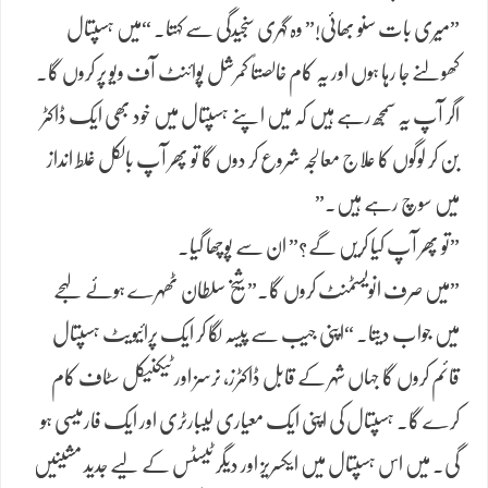
​”میری بات سنو بھائی!” وہ گہری سنجیدگی سے کہتا۔ “میں ہسپتال
کھولنے جا رہا ہوں اور یہ کام خالصتاً کمرشل پوائنٹ آف ویو پر کروں گا۔
اگر آپ یہ سمجھ رہے ہیں کہ میں اپنے ہسپتال میں خود بھی ایک ڈاکٹر
بن کر لوگوں کا علاج معالجہ شروع کر دوں گا تو پھر آپ بالکل غلط انداز
میں سوچ رہے ہیں۔”
​”تو پھر آپ کیا کریں گے؟” ان سے پوچھا گیا۔
​”میں صرف انویسٹمنٹ کروں گا۔” شیخ سلطان ٹھہرے ہوئے لہجے
میں جواب دیتا۔ “اپنی جیب سے پیسہ لگا کر ایک پرائیویٹ ہسپتال
قائم کروں گا جہاں شہر کے قابل ڈاکٹرز، نرسز اور ٹیکنیکل سٹاف کام
کرے گا۔ ہسپتال کی اپنی ایک معیاری لیبارٹری اور ایک فارمیسی ہو
گی۔ میں اس ہسپتال میں ایکسریز اور دیگر ٹیسٹس کے لیے جدید مشینیں