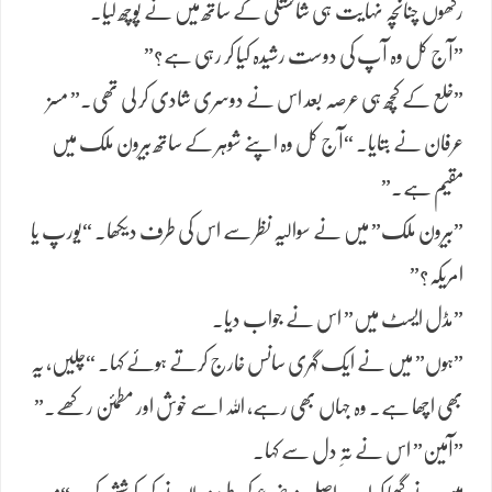
رکھوں چنانچہ نہایت ہی شائستگی کے ساتھ میں نے پوچھ لیا۔
​”آج کل وہ آپ کی دوست رشیدہ کیا کر رہی ہے؟”
​”خلع کے کچھ ہی عرصہ بعد اس نے دوسری شادی کر لی تھی۔” مسز
عرفان نے بتایا۔ “آج کل وہ اپنے شوہر کے ساتھ بیرون ملک میں
مقیم ہے۔”
​”بیرون ملک” میں نے سوالیہ نظر سے اس کی طرف دیکھا۔ “یورپ یا
امریکہ؟”
​”مڈل ایسٹ میں” اس نے جواب دیا۔
​”ہوں” میں نے ایک گہری سانس خارج کرتے ہوئے کہا۔ “چلیں، یہ
بھی اچھا ہے۔ وہ جہاں بھی رہے، اللہ اسے خوش اور مطمئن رکھے۔”
​”آمین” اس نے تہِ دل سے کہا۔