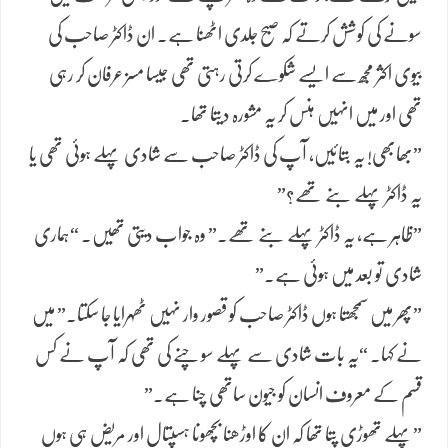
سونے کی کوشش کرتے کہ صبح جلدی اٹھنا ہے۔ ان ڈاکٹر صاحب کی
بیوی اکثر مجھ سے ایسے شکوے کرتی رہتی تھی جیسا مسز عرفان کر رہی
تھی اور میں انہیں ہنس کر یہ مشورہ دیتا تھا۔
​”بھابھی! یہ بتائیں، آپ کی ڈاکٹر صاحب سے شادی پہلے ہوئی تھی یا
یہ ڈاکٹر پہلے بنے تھے؟”
​”ظاہر ہے، یہ ڈاکٹر پہلے بنے تھے۔” وہ جواب دیتی تھیں۔ “ہماری
شادی تو بعد میں ہوئی ہے۔”
​”پھر میں سمجھتا ہوں ڈاکٹر صاحب کو قصور وار نہیں ٹھہرایا جا سکتا۔” میں
نے کہا۔ “یہ بات شادی سے پہلے سوچنے کی تھی کہ آپ نے کس
قسم کے معروف انسان کو جیون ساتھی چنا ہے۔”
​”پہلے تھوڑی پتا تھا کہ ان کا اوڑھنا بچھونا ہسپتال اور مریض ہی ہوں