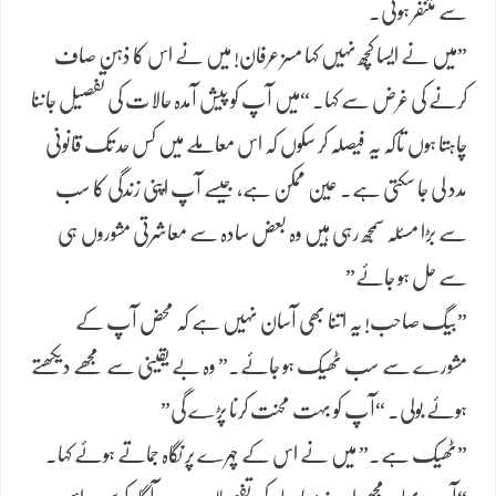
سے متنفر ہوئی۔
​”میں نے ایسا کچھ نہیں کہا مسز عرفان! میں نے اس کا ذہن صاف
کرنے کی غرض سے کہا۔ “میں آپ کو پیش آمدہ حالات کی تفصیل جاننا
چاہتا ہوں تاکہ یہ فیصلہ کر سکوں کہ اس معاملے میں کس حد تک قانونی
مدد لی جا سکتی ہے۔ عین ممکن ہے، جیسے آپ اپنی زندگی کا سب
سے بڑا مسئلہ سمجھ رہی ہیں وہ بعض سادہ سے معاشرتی مشوروں ہی
سے حل ہو جائے”
​”بیگ صاحب! یہ اتنا بھی آسان نہیں ہے کہ محض آپ کے
مشورے سے سب ٹھیک ہو جائے۔” وہ بے یقینی سے مجھے دیکھتے
ہوئے بولی۔ “آپ کو بہت محنت کرنا پڑے گی”
​”ٹھیک ہے۔” میں نے اس کے چہرے پر نگاہ جماتے ہوئے کہا۔