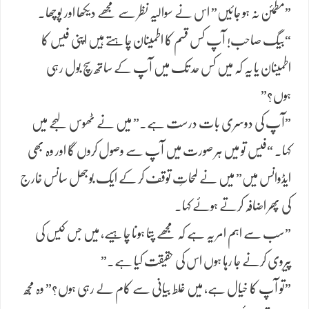
​”مطمئن نہ ہو جائیں” اس نے سوالیہ نظر سے مجھے دیکھا اور پوچھا۔
“بیگ صاحب! آپ کس قسم کا اطمینان چاہتے ہیں اپنی فیس کا
اطمینان یا یہ کہ میں کس حد تک میں آپ کے ساتھ سچ بول رہی
ہوں؟”
​”آپ کی دوسری بات درست ہے۔” میں نے ٹھوس لہجے میں
کہا۔ “فیس تو میں ہر صورت میں آپ سے وصول کروں گا اور وہ بھی
ایڈوانس میں” میں نے لمحاتِ توقف کر کے ایک بوجھل سانس خارج
کی پھر اضافہ کرتے ہوئے کہا۔
​”سب سے اہم امر یہ ہے کہ مجھے پتا ہونا چاہیے، میں جس کیس کی
پیروی کرنے جا رہا ہوں اس کی حقیقت کیا ہے.”
​”تو آپ کا خیال ہے، میں غلط بیانی سے کام لے رہی ہوں؟” وہ مجھ