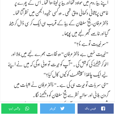
اپنے بیڈ روم میں موجود تھا اور بیڈ پر لیٹا ہوا تھا۔ اس کے چہرے پر
خاصی پریشانی دکھائی دیتی تھی۔ وہ کسی سنجیدہ الجھن میں نظر آتا تھا۔
​ڈاکٹر عرفان، شیخ سلطان کے بیڈ کے قریب ہی ایک کرسی ڈال کر بیٹھ
گیا اور خاصے گبھر لہجے میں پوچھا۔
​”سر خیریت تو ہے نا؟“
​”خیریت نہیں ہے ڈاکٹر عرفان“ وہ نقاہت بھرے لہجے میں بولا اور
اٹھ کر بیٹھنے کی کوشش کی۔ ”آپ کو حیرت تو ہوئی ہو گی کہ میں نے اپنے
لیے ایک چائلڈ اسپیشلسٹ کو کیوں کال کیا؟“
​”جی سر بات تو حیرت ہی کی ہے۔“ ڈاکٹر عرفان نے اثبات میں
گردن ہلائی اور سوالیہ نظر سے شیخ سلطان کو دیکھنے لگا۔
​شیخ صاحب نے فرمایا۔ ”آپ کو معلوم ہو گا، میری صرف ایک ہی
فیس بک
ٹویٹر
واٹس ایپ