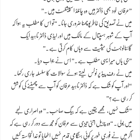
​”عرفان خود بھی ڈاکٹر ہیں وہ چائلڈ اسپیشلسٹ ہیں۔”
​میں نے تصدیق کی خاطر پوچھنا ضروری جانا۔ “تو اس کا مطلب یہ ہوا کہ
آپ کے شوہر ہسپتال کے مالک ہیں اور لیڈی ڈاکٹر ناہید ایک
گائنالوجسٹ کی حیثیت سے وہاں کام کرتی ہے۔”
​”جی ہاں میرا یہی مطلب ہے۔” اس نے جواب دیا۔
​میں نے رف پیڈ پر نوٹس لیتے ہوئے سوالات کا سلسلہ جاری رکھا۔
“اور آپ کو شک ہے کہ ڈاکٹر ناہید عرفان کو آپ سے چھیننے کی کوشش
کر رہی ہے؟”
​”شک نہیں، مجھے یقین ہے کہ بیگ صاحب۔” وہ اصراری لہجے
میں بولی۔ “وہ چڑیل اتنی تیزی سے عرفان کو مجھ سے دور کر رہی ہے کہ
اگر میں نے فوری طور پر کوئی ہنگامی قدم نہیں اٹھایا تو خدانخواستہ کہیں