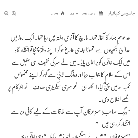
جاسوسی کہانیاں
جولائ 4, 2026
0 کمنٹس
302 ویوز
وہ موسمِ بہار کا آغاز تھا۔ مارچ کا آخری ہفتہ چل رہا تھا۔ ایک روز میں
عدالتی بکھیڑوں سے تھوڑا جلدی فارغ ہو کر اپنے دفتر پہنچا تو انتظار گاہ
میں ایک خاتون کو براجمان پایا۔ میں نے سر کی خفیف سی جنبش سے
اس کے سلام کا جواب دیا اور ویٹنگ لابی سے گزر کر اپنے مخصوص
کمرے میں پہنچ گیا، اگلے ہی لمحے میری سیکریٹری صدف نے انٹرکام پر
مجھے اطلاع دی۔
​”بیگ صاحب! مسز عرفان آپ سے ملاقات کے لیے کافی دیر سے
انتظار کر رہی ہیں.”
​”مسز عرفان.” میں نے استفساریہ انداز میں کہا۔ “وہی خاتون جو