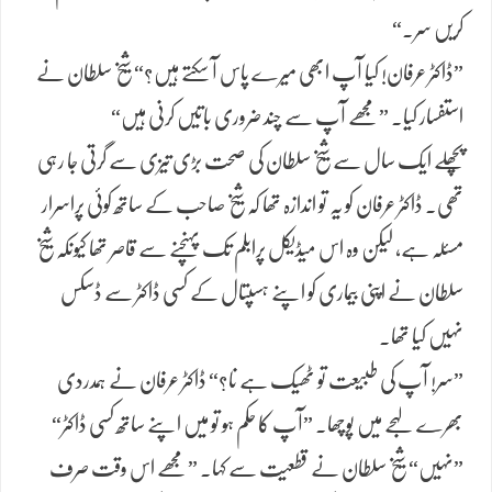
کریں سر۔“
​”ڈاکٹر عرفان! کیا آپ ابھی میرے پاس آ سکتے ہیں؟“ شیخ سلطان نے
استفسار کیا۔ ”مجھے آپ سے چند ضروری باتیں کرنی ہیں“
​پچھلے ایک سال سے شیخ سلطان کی صحت بڑی تیزی سے گرتی جا رہی
تھی۔ ڈاکٹر عرفان کو یہ تو اندازہ تھا کہ شیخ صاحب کے ساتھ کوئی پراسرار
مسئلہ ہے، لیکن وہ اس میڈیکل پرابلم تک پہنچنے سے قاصر تھا کیونکہ شیخ
سلطان نے اپنی بیماری کو اپنے ہسپتال کے کسی ڈاکٹر سے ڈسکس
نہیں کیا تھا۔
​”سر! آپ کی طبیعت تو ٹھیک ہے نا؟“ ڈاکٹر عرفان نے ہمدردی
بھرے لہجے میں پوچھا۔ ”آپ کا حکم ہو تو میں اپنے ساتھ کسی ڈاکٹر“
​”نہیں“ شیخ سلطان نے قطعیت سے کہا۔ ”مجھے اس وقت صرف