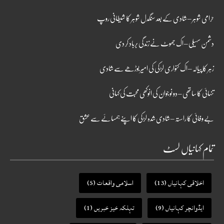
حرامی شوہر – شادی کے بعد سنگدل شوہر کا شیطانی روپ
دشمن سہیلی – اک جھوٹ نے زندگی برباد کر دی
زہر کا پیالہ – اک کنواری لڑکی کی امیر بوڑھے سے شادی
تنہائی کا ساتھی – دو نوجوان کی انوکھی محبت کی کہانی
بے وفائی کا راستہ – شادی شدہ لڑکی کا اپنے ہمسائے سے عشق
تمام کہانیاں لسٹ
اخلاقی کہانیاں
(13)
اسلامی واقعات
(5)
ایڈوانچر کہانیاں
(9)
تہلکہ خیز خبریں
(1)