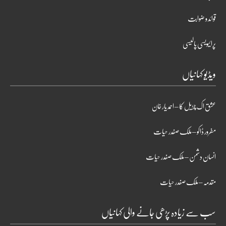
قوائد و ضوابت
پرائیویسی پالیسی
ویڈیو کہانیاں
عشق اک چڑیل کا – احمد یار خان
مفرور ڈاکو – ملک صفدر حیات
انسان دشمن – ملک صفدر حیات
مقدمہ – ملک صفدر حیات
سب سے زیادہ پڑھی جانے والی کہانیاں