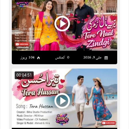
مئی 9, 2026
0 کمنٹس
104 ویوز
00:04:51