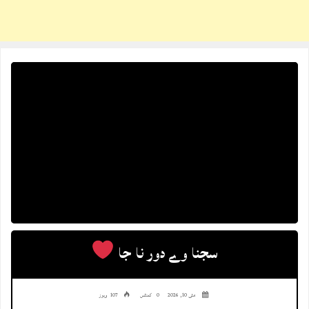
سجنا وے دور نا جا
مئی 10, 2026
0 کمنٹس
107 ویوز