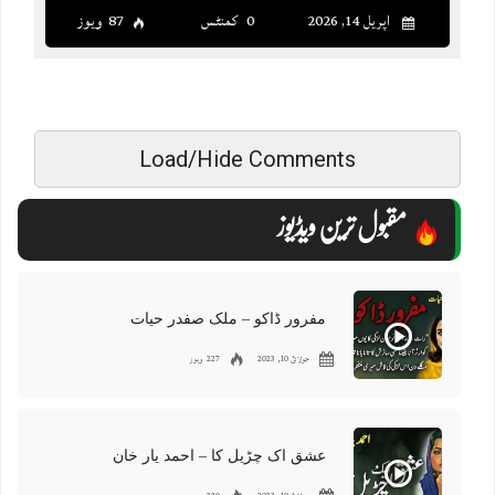
اپریل 14, 2026
0 کمنٹس
87 ویوز
Load/Hide Comments
مقبول ترین ویڈیوز
مفرور ڈاکو – ملک صفدر حیات
جولائ 10, 2023
227 ویوز
عشق اک چڑیل کا – احمد یار خان