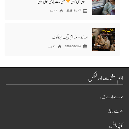
معمولی سی لڑکی
حسن سے ہاری ہوئی لڑکی
48 ویوز
اگست 3, 2026
منہ زور – مرزا امجد بیگ ایڈوکیٹ
41 ویوز
جولائ 30, 2026
اہم صفحات اور لنکس
ہمارے بارے میں
ہم سے رابطہ
کاپی رائٹس