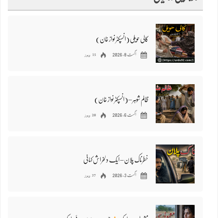
کالی حویلی (انسپکٹر نواز خان)
15 ویوز
اگست 8, 2026
ظالم شوہر – (انسپکٹر نواز خان)
28 ویوز
اگست 6, 2026
خطرناک پلان – ایک دلخراش کہانی
37 ویوز
اگست 3, 2026