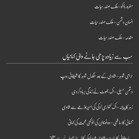
مفرور ڈاکو – ملک صفدر حیات
انسان دشمن – ملک صفدر حیات
مقدمہ – ملک صفدر حیات
سب سے زیادہ پڑھی جانے والی کہانیاں
حرامی شوہر – شادی کے بعد سنگدل شوہر کا شیطانی روپ
دشمن سہیلی – اک جھوٹ نے زندگی برباد کر دی
زہر کا پیالہ – اک کنواری لڑکی کی امیر بوڑھے سے شادی
تنہائی کا ساتھی – دو نوجوان کی انوکھی محبت کی کہانی
بے وفائی کا راستہ – شادی شدہ لڑکی کا اپنے ہمسائے سے عشق