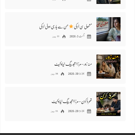
معمولی سی لڑکی
حسن سے ہاری ہوئی لڑکی
33 ویوز
اگست 3, 2026
منہ زور – مرزا امجد بیگ ایڈوکیٹ
38 ویوز
جولائ 30, 2026
​تھرڈ کزن – مرزا امجد بیگ ایڈوکیٹ
32 ویوز
جولائ 28, 2026