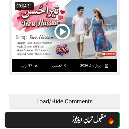
00:04:51
اپریل 14, 2026
0 کمنٹس
87 ویوز
Load/Hide Comments
مقبول ترین ویڈیوز