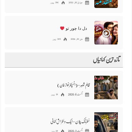
جولائ 10, 2023
196 ویوز
دل دا چور تو
مئی 10, 2026
105 ویوز
تازہ ترین کہانیاں
ظالم شوہر – (انسپکٹر نواز خان)
19 ویوز
اگست 6, 2026
خطرناک پلان – ایک دلخراش کہانی
29 ویوز
اگست 3, 2026