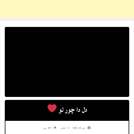
دل دا چور تو
مئی 10, 2026
0 کمنٹس
105 ویوز