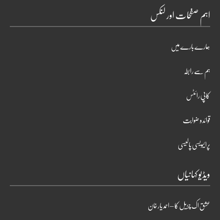
اہم صفحات اور لنکس
ہمارے بارے میں
ہم سے رابطہ
کاپی رائٹس
قوائد و ضوابت
پرائیویسی پالیسی
ویڈیو کہانیاں
عشق اک چڑیل کا – احمد یار خان