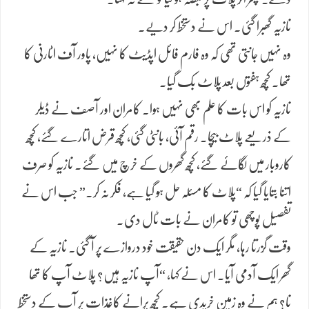
نازیہ گھبرا گئی۔ اس نے دستخط کر دیے۔
وہ نہیں جانتی تھی کہ وہ فارم فائل اپڈیٹ کا نہیں، پاور آف اٹارنی کا
تھا۔ کچھ ہفتوں بعد پلاٹ بک گیا۔
نازیہ کو اس بات کا علم بھی نہیں ہوا۔ کامران اور آصف نے ڈیلر
کے ذریعے پلاٹ بیچا۔ رقم آئی، بانٹی گئی، کچھ قرض اتارے گئے، کچھ
کاروبار میں لگائے گئے، کچھ گھروں کے خرچ میں گئے۔ نازیہ کو صرف
اتنا بتایا گیا کہ “پلاٹ کا مسئلہ حل ہو گیا ہے، فکر نہ کر۔” جب اس نے
تفصیل پوچھی تو کامران نے بات ٹال دی۔
وقت گزرتا رہا، مگر ایک دن حقیقت خود دروازے پر آ گئی۔ نازیہ کے
گھر ایک آدمی آیا۔ اس نے کہا، “آپ نازیہ ہیں؟ پلاٹ آپ کا تھا
نا؟ ہم نے وہ زمین خریدی ہے۔ کچھ پرانے کاغذات پر آپ کے دستخط