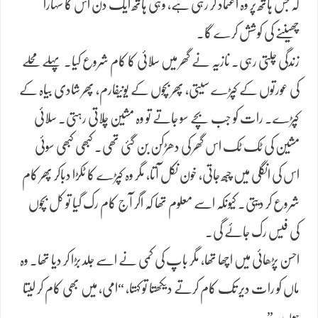
کہ جس ہاتھ پر وہ اعتماد کر رہی ہے، وہی ہاتھ ایک دن اس کا سہارا
چھیننے کی کوشش کرے گا۔
زندگی چلتی رہی۔ نازیہ نے گھر میں سلائی کا کام شروع کیا۔ پہلے محلے
کی عورتوں کے کپڑے سیتی، پھر بچوں کے یونیفارم، پھر شادی بیاہ کے
کپڑے۔ رات کو جب بچے سو جاتے تو وہ مشین چلاتی رہتی۔ سلائی
مشین کی ٹک ٹک اس گھر کی دھڑکن بن گئی تھی۔ کبھی کبھی سوئی
اس کی انگلی میں چبھ جاتی، خون نکل آتا، مگر وہ کپڑے کا ٹکڑا دباکر پھر کام
شروع کر دیتی۔ کیونکہ اسے معلوم تھا کہ اگر آج کام رک گیا تو کل بچوں
کی فیس رک جائے گی۔
احسن پڑھائی میں اچھا تھا، مگر باپ کی کمی نے اسے جلد بڑا کر دیا تھا۔ وہ
ماں کو رات دیر تک کام کرتے دیکھتا تو کہتا، “امی، میں بھی کام کر لیتا
ہوں۔”