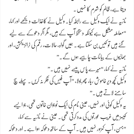
دیتا ہے، ظالم کو شرم کا نہیں۔
نازیہ نے ایک وکیل سے رابطہ کیا۔ وکیل نے کاغذات دیکھے اور کہا،
“معاملہ مشکل ہے کیونکہ دستخط آپ کے ہیں، مگر اگر دھوکے سے لیے
گئے ہیں تو کیس بن سکتا ہے۔ ہمیں گواہ، حالات، رقم کی ٹرانزیکشن، اور
بھائیوں کے بیانات چاہیے ہوں گے۔”
نازیہ نے کہا، “میرے پاس پیسے نہیں ہیں۔”
وکیل کچھ دیر خاموش رہا، پھر بولا، “آپ فیس کی فکر نہ کریں۔ پہلے سچ
سامنے لاتے ہیں۔”
یہ وکیل کوئی اور نہیں، عینی نام کی ایک نوجوان خاتون تھی، جو ایسے
کیسز میں غریب عورتوں کی مدد کرتی تھی۔ عینی نے نازیہ سے کہا،
“بہن، آپ کمزور نہیں ہیں۔ آپ کے ساتھ دھوکہ ہوا ہے۔ اور دھوکہ