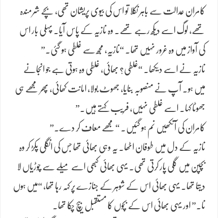
کامران عدالت سے باہر نکلا تو اس کی بیوی پریشان تھی، بچے شرمندہ
تھے، لوگ اسے دیکھ رہے تھے۔ وہ نازیہ کے پاس آیا۔ پہلی بار اس
کی آواز میں وہ غرور نہیں تھا۔ “نازیہ، مجھ سے غلطی ہو گئی۔”
نازیہ نے اسے دیکھا۔ “غلطی؟ بھائی، غلطی وہ ہوتی ہے جو انجانے
میں ہو۔ آپ نے منصوبہ بنایا، جھوٹ بولا، امانت کھائی، پھر مجھے ہی
جھوٹا کہا۔ اسے غلطی نہیں، فریب کہتے ہیں۔”
کامران کی آنکھیں نم ہو گئیں۔ “مجھے معاف کر دے۔”
نازیہ کے دل میں طوفان اٹھا۔ یہ وہی بھائی تھا جس کی انگلی پکڑ کر وہ
بچپن میں گلی پار کرتی تھی۔ یہی بھائی کبھی اسے میلے سے چوڑیاں لا
دیتا تھا۔ یہی بھائی اس کے شوہر کے جنازے پر کہہ رہا تھا، “میں ہوں
نا۔” اور یہی بھائی اس کے بچوں کا مستقبل بیچ چکا تھا۔