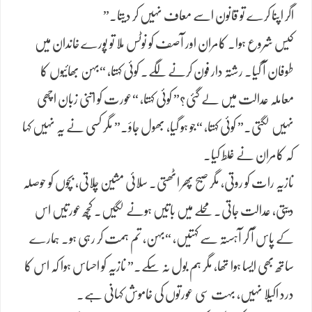
اگر اپنا کرے تو قانون اسے معاف نہیں کر دیتا۔”
کیس شروع ہوا۔ کامران اور آصف کو نوٹس ملا تو پورے خاندان میں
طوفان آ گیا۔ رشتہ دار فون کرنے لگے۔ کوئی کہتا، “بہن بھائیوں کا
معاملہ عدالت میں لے گئی؟” کوئی کہتا، “عورت کو اتنی زبان اچھی
نہیں لگتی۔” کوئی کہتا، “جو ہو گیا، بھول جاؤ۔” مگر کسی نے یہ نہیں کہا
کہ کامران نے غلط کیا۔
نازیہ رات کو روتی، مگر صبح پھر اٹھتی۔ سلائی مشین چلاتی، بچوں کو حوصلہ
دیتی، عدالت جاتی۔ محلے میں باتیں ہونے لگیں۔ کچھ عورتیں اس
کے پاس آ کر آہستہ سے کہتیں، “بہن، تم ہمت کر رہی ہو۔ ہمارے
ساتھ بھی ایسا ہوا تھا، مگر ہم بول نہ سکے۔” نازیہ کو احساس ہوا کہ اس کا
درد اکیلا نہیں، بہت سی عورتوں کی خاموش کہانی ہے۔