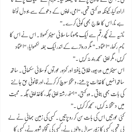
ارادہ کیا، کیونکہ وہ کہتی تھی، “امی، اپنوں کے دھوکے سے جو دل ٹوٹتا
ہے نا، اس کا علاج بھی کوئی کرے۔”
نازیہ نے کچھ رقم سے ایک چھوٹا سا سلائی سینٹر کھولا۔ اس نے اس کا
نام رکھا، “اعتماد.” مگر دروازے کے اندر ایک جملہ لکھوایا: “اعتماد
کریں، مگر اپنی سمجھ بند نہ کریں۔”
اس سینٹر میں وہ بیوہ، طلاق یافتہ اور کمزور عورتوں کو سلائی سکھاتی۔ ساتھ
ساتھ انہیں کاغذات پڑھنے، دستخط سوچ کر کرنے، اور قانونی حق جاننے
کی بات بھی بتاتی۔ وہ کہتی، “بہنو، رشتہ اپنی جگہ، کاغذ اپنی جگہ۔ محبت
میں دستخط نہ کریں، سمجھ کر کریں۔”
کئی عورتیں اس کی بات سن کر رو پڑتیں۔ کسی کی زمین بھائی نے لے
لی تھی، کسی کا زیور سسرال والوں نے، کسی کی تنخواہ شوہر نے، کسی کا