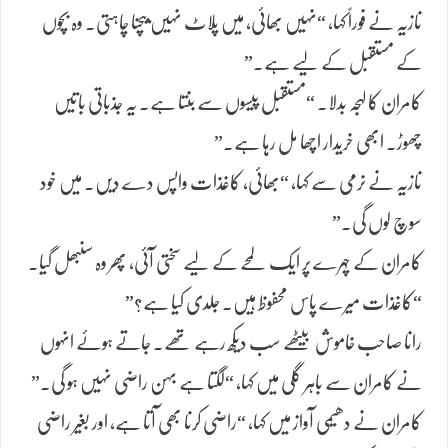
نازیہ نے فوراً کہا، “نہیں بھائی، میں پلاٹ نہیں بیچنا چاہتی۔ وہ بچوں
کے مستقبل کے لیے ہے۔”
کامران کا لہجہ بدلا۔ “مستقبل پیسوں سے بنتا ہے۔ یہ جذباتی باتیں
چھوڑ۔ ابھی خریدار اچھا مل رہا ہے۔”
نازیہ نے نرمی سے کہا، “بھائی، کاغذات واپس دے دیں۔ میں خود
سوچ لوں گی۔”
کامران کے چہرے پر ایک لمحے کے لیے سختی آئی، پھر وہ سنبھل گیا۔
“کاغذات میرے پاس محفوظ ہیں۔ جلدی کیا ہے؟”
رانا صاحب خاموش بیٹھے سب دیکھ رہے تھے۔ جاتے ہوئے انہوں
نے کامران سے باہر گلی میں کہا، “لگتا ہے بہن راضی نہیں ہو گی۔”
کامران نے دھیمی آواز میں کہا، “راضی کرنا بھی آتا ہے، اور بغیر راضی