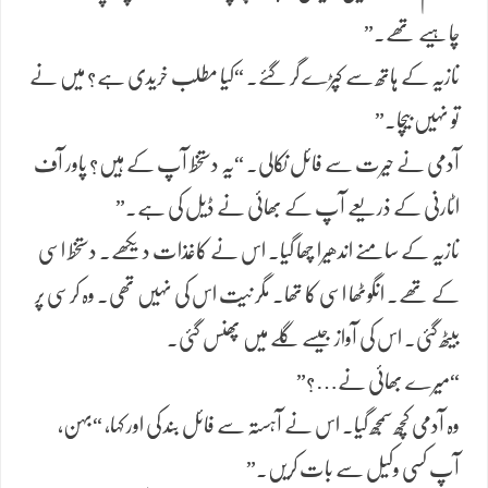
چاہیے تھے۔”
نازیہ کے ہاتھ سے کپڑے گر گئے۔ “کیا مطلب خریدی ہے؟ میں نے
تو نہیں بیچا۔”
آدمی نے حیرت سے فائل نکالی۔ “یہ دستخط آپ کے ہیں؟ پاور آف
اٹارنی کے ذریعے آپ کے بھائی نے ڈیل کی ہے۔”
نازیہ کے سامنے اندھیرا چھا گیا۔ اس نے کاغذات دیکھے۔ دستخط اسی
کے تھے۔ انگوٹھا اسی کا تھا۔ مگر نیت اس کی نہیں تھی۔ وہ کرسی پر
بیٹھ گئی۔ اس کی آواز جیسے گلے میں پھنس گئی۔
“میرے بھائی نے…؟”
وہ آدمی کچھ سمجھ گیا۔ اس نے آہستہ سے فائل بند کی اور کہا، “بہن،
آپ کسی وکیل سے بات کریں۔”