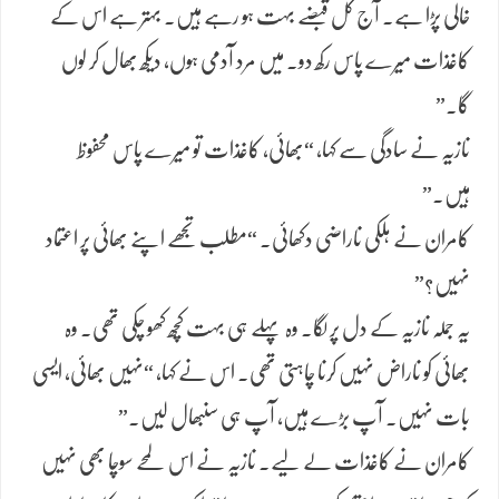
خالی پڑا ہے۔ آج کل قبضے بہت ہو رہے ہیں۔ بہتر ہے اس کے
کاغذات میرے پاس رکھ دو۔ میں مرد آدمی ہوں، دیکھ بھال کر لوں
گا۔”
نازیہ نے سادگی سے کہا، “بھائی، کاغذات تو میرے پاس محفوظ
ہیں۔”
کامران نے ہلکی ناراضی دکھائی۔ “مطلب تجھے اپنے بھائی پر اعتماد
نہیں؟”
یہ جملہ نازیہ کے دل پر لگا۔ وہ پہلے ہی بہت کچھ کھو چکی تھی۔ وہ
بھائی کو ناراض نہیں کرنا چاہتی تھی۔ اس نے کہا، “نہیں بھائی، ایسی
بات نہیں۔ آپ بڑے ہیں، آپ ہی سنبھال لیں۔”
کامران نے کاغذات لے لیے۔ نازیہ نے اس لمحے سوچا بھی نہیں