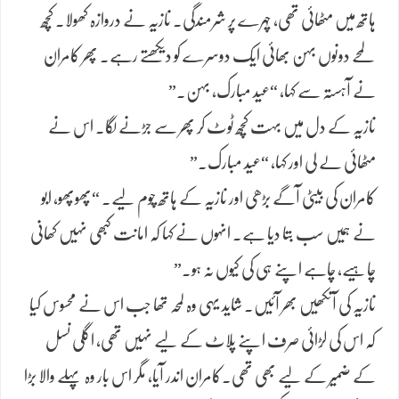
ہاتھ میں مٹھائی تھی، چہرے پر شرمندگی۔ نازیہ نے دروازہ کھولا۔ کچھ
لمحے دونوں بہن بھائی ایک دوسرے کو دیکھتے رہے۔ پھر کامران
نے آہستہ سے کہا، “عید مبارک، بہن.”
نازیہ کے دل میں بہت کچھ ٹوٹ کر پھر سے جڑنے لگا۔ اس نے
مٹھائی لے لی اور کہا، “عید مبارک.”
کامران کی بیٹی آگے بڑھی اور نازیہ کے ہاتھ چوم لیے۔ “پھوپھو، ابو
نے ہمیں سب بتا دیا ہے۔ انہوں نے کہا کہ امانت کبھی نہیں کھانی
چاہیے، چاہے اپنے ہی کی کیوں نہ ہو۔”
نازیہ کی آنکھیں بھر آئیں۔ شاید یہی وہ لمحہ تھا جب اس نے محسوس کیا
کہ اس کی لڑائی صرف اپنے پلاٹ کے لیے نہیں تھی، اگلی نسل
کے ضمیر کے لیے بھی تھی۔کامران اندر آیا، مگر اس بار وہ پہلے والا بڑا