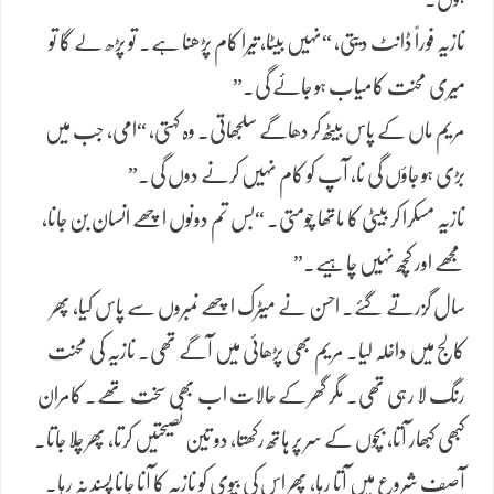
نازیہ فوراً ڈانٹ دیتی، “نہیں بیٹا، تیرا کام پڑھنا ہے۔ تو پڑھ لے گا تو
میری محنت کامیاب ہو جائے گی۔”
مریم ماں کے پاس بیٹھ کر دھاگے سلجھاتی۔ وہ کہتی، “امی، جب میں
بڑی ہو جاؤں گی نا، آپ کو کام نہیں کرنے دوں گی۔”
نازیہ مسکرا کر بیٹی کا ماتھا چومتی۔ “بس تم دونوں اچھے انسان بن جانا،
مجھے اور کچھ نہیں چاہیے۔”
سال گزرتے گئے۔ احسن نے میٹرک اچھے نمبروں سے پاس کیا، پھر
کالج میں داخلہ لیا۔ مریم بھی پڑھائی میں آگے تھی۔ نازیہ کی محنت
رنگ لا رہی تھی۔ مگر گھر کے حالات اب بھی سخت تھے۔ کامران
کبھی کبھار آتا، بچوں کے سر پر ہاتھ رکھتا، دو تین نصیحتیں کرتا، پھر چلا جاتا۔
آصف شروع میں آتا رہا، پھر اس کی بیوی کو نازیہ کا آنا جانا پسند نہ رہا۔