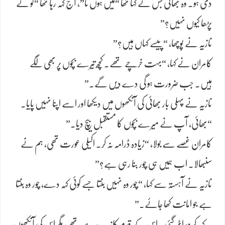
دی ہو۔ وہ بھائی جس نے کہا تھا “میں ہوں نا”، آج کہہ رہا تھا “تو نے
پڑھا کیوں نہیں؟”
نازیہ نے پوچھا، “پیسے کہاں ہیں؟”
کامران نے کہا، “بہت خرچے تھے۔ کچھ تیرے بچوں پر بھی لگے
ہیں۔ جب ضرورت ہو گی دے دیں گے۔”
نازیہ نے پہلی بار بھائی کی آنکھوں میں دیکھا اور اسے اپنا نہیں پایا۔
“بھائی، آپ نے میرے بچوں کا مستقبل بیچ دیا۔”
کامران غصے سے بولا، “زیادہ ڈرامہ نہ کر۔ اکیلی عورت تھی، ہم نے
سنبھالا۔ اب ہمیں ہی چور بنا رہی ہے؟”
نازیہ نے آہستہ سے کہا، “چور وہ نہیں بنتا جسے کوئی کہہ دے، چور وہ بنتا
ہے جو امانت کھا جائے۔”
یہ کہہ کر وہ اٹھ گئی۔ اس کے قدم کانپ رہے تھے، مگر اس کی آنکھوں