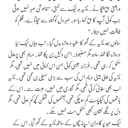
وراثتی حق چچا نے۔ نازیہ ہر ایک سے کہتی، “خاموشی صبر نہیں ہوتی
جب کوئی آپ کا حق کھا رہا ہو۔ صبر دل کو گناہ سے بچاتا ہے، ظلم کو
طاقت نہیں دیتا۔”
سالوں بعد نازیہ کے گھر کا سفید دروازہ بدل گیا۔ اب وہاں ایک نیا
دروازہ لگا تھا، سادہ مگر مضبوط۔ احسن وکیل بن چکا تھا۔ مریم بھی پڑھائی
مکمل کر رہی تھی۔ فرزانہ جیسی کوئی بہن اس کہانی میں نہیں تھی، مگر
نازیہ کی اپنی بیٹی مریم اس کی سب سے بڑی سہیلی بن گئی تھی۔ نازیہ
اب بھی سلائی کرتی تھی، مگر مجبوری میں نہیں، عزت سے۔ اس کے
ہاتھوں کی کپکپاہٹ کم ہو چکی تھی، آنکھوں کی تھکن کچھ کم ہوئی تھی، مگر
دل پر لگے نشان کبھی مکمل مٹ نہیں سکے۔
ایک عید پر کامران اپنے بچوں کے ساتھ نازیہ کے گھر آیا۔ اس کے