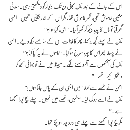
اس کے جانے کے بعد نازیہ کافی دیر تک دیوار کو دیکھتی رہی۔ سلائی
مشین خاموش تھی، گھر خاموش تھا، مگر اس کے اندر چیخیں تھیں۔ احسن
گھر آیا تو ماں کا چہرہ دیکھ کر گھبرا گیا۔ “امی، کیا ہوا؟”
نازیہ نے پہلے کچھ نہ کہا، پھر کاغذات اس کے سامنے رکھ دیے۔ احسن
نے پڑھا، پھر اس کا چہرہ سرخ ہو گیا۔ “ماموں نے یہ کیا کیا؟”
نازیہ کی آنکھوں سے آنسو بہنے لگے۔ “بیٹا، میں نے تو بھائی سمجھ کر
دستخط کیے تھے۔”
احسن نے غصے سے کہا، “میں ابھی ان کے پاس جاتا ہوں!”
نازیہ نے اسے روک لیا۔ “نہیں، غصے میں نہیں۔ پہلے سچ پورا سمجھنا
ہے۔”
مگر سچ پورا سمجھنے سے پہلے ہی درد پورا ہو چکا تھا۔