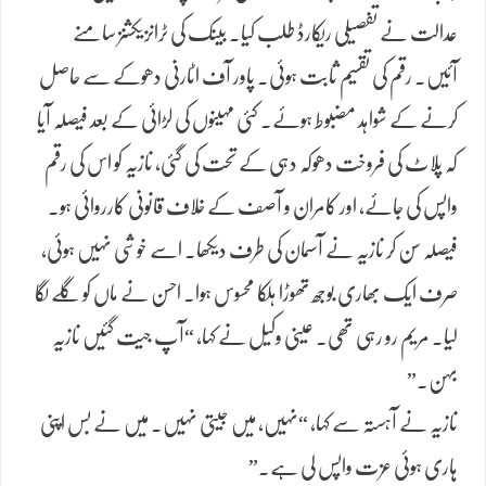
عدالت نے تفصیلی ریکارڈ طلب کیا۔ بینک کی ٹرانزیکشنز سامنے
آئیں۔ رقم کی تقسیم ثابت ہوئی۔ پاور آف اٹارنی دھوکے سے حاصل
کرنے کے شواہد مضبوط ہوئے۔ کئی مہینوں کی لڑائی کے بعد فیصلہ آیا
کہ پلاٹ کی فروخت دھوکہ دہی کے تحت کی گئی، نازیہ کو اس کی رقم
واپس کی جائے، اور کامران و آصف کے خلاف قانونی کارروائی ہو۔
فیصلہ سن کر نازیہ نے آسمان کی طرف دیکھا۔ اسے خوشی نہیں ہوئی،
صرف ایک بھاری بوجھ تھوڑا ہلکا محسوس ہوا۔ احسن نے ماں کو گلے لگا
لیا۔ مریم رو رہی تھی۔ عینی وکیل نے کہا، “آپ جیت گئیں نازیہ
بہن۔”
نازیہ نے آہستہ سے کہا، “نہیں، میں جیتی نہیں۔ میں نے بس اپنی
ہاری ہوئی عزت واپس لی ہے۔”