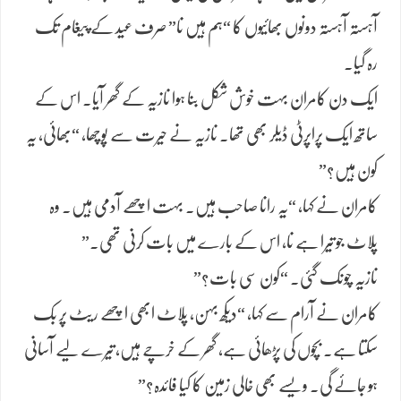
آہستہ آہستہ دونوں بھائیوں کا “ہم ہیں نا” صرف عید کے پیغام تک
رہ گیا۔
ایک دن کامران بہت خوش شکل بنا ہوا نازیہ کے گھر آیا۔ اس کے
ساتھ ایک پراپرٹی ڈیلر بھی تھا۔ نازیہ نے حیرت سے پوچھا، “بھائی، یہ
کون ہیں؟”
کامران نے کہا، “یہ رانا صاحب ہیں۔ بہت اچھے آدمی ہیں۔ وہ
پلاٹ جو تیرا ہے نا، اس کے بارے میں بات کرنی تھی۔”
نازیہ چونک گئی۔ “کون سی بات؟”
کامران نے آرام سے کہا، “دیکھ بہن، پلاٹ ابھی اچھے ریٹ پر بک
سکتا ہے۔ بچوں کی پڑھائی ہے، گھر کے خرچے ہیں، تیرے لیے آسانی
ہو جائے گی۔ ویسے بھی خالی زمین کا کیا فائدہ؟”