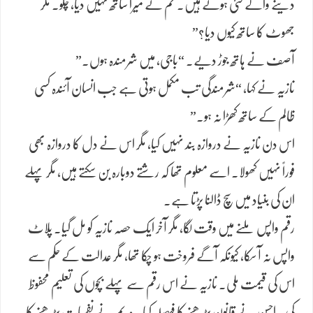
دینے والے کئی ہوتے ہیں۔ تم نے میرا ساتھ نہیں دیا، چلو۔ مگر
جھوٹ کا ساتھ کیوں دیا؟”
آصف نے ہاتھ جوڑ دیے۔ “باجی، میں شرمندہ ہوں۔”
نازیہ نے کہا، “شرمندگی تب مکمل ہوتی ہے جب انسان آئندہ کسی
ظالم کے ساتھ کھڑا نہ ہو۔”
اس دن نازیہ نے دروازہ بند نہیں کیا، مگر اس نے دل کا دروازہ بھی
فوراً نہیں کھولا۔ اسے معلوم تھا کہ رشتے دوبارہ بن سکتے ہیں، مگر پہلے
ان کی بنیاد میں سچ ڈالنا پڑتا ہے۔
رقم واپس ملنے میں وقت لگا، مگر آخر ایک حصہ نازیہ کو مل گیا۔ پلاٹ
واپس نہ آ سکا، کیونکہ آگے فروخت ہو چکا تھا، مگر عدالت کے حکم سے
اس کی قیمت ملی۔ نازیہ نے اس رقم سے پہلے بچوں کی تعلیم محفوظ
کی۔ احسن نے قانون پڑھنے کا فیصلہ کیا۔ مریم نے نفسیات پڑھنے کا