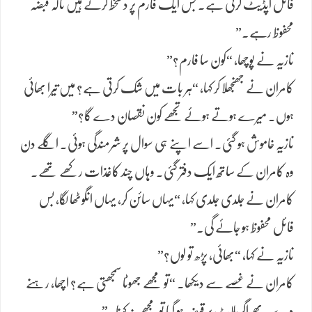
فائل اپڈیٹ کرنی ہے۔ بس ایک فارم پر دستخط کرنے ہیں تاکہ قبضہ
محفوظ رہے۔”
نازیہ نے پوچھا، “کون سا فارم؟”
کامران نے جھنجھلا کر کہا، “ہر بات میں شک کرتی ہے؟ میں تیرا بھائی
ہوں۔ میرے ہوتے ہوئے تجھے کون نقصان دے گا؟”
نازیہ خاموش ہو گئی۔ اسے اپنے ہی سوال پر شرمندگی ہوئی۔ اگلے دن
وہ کامران کے ساتھ ایک دفتر گئی۔ وہاں چند کاغذات رکھے تھے۔
کامران نے جلدی جلدی کہا، “یہاں سائن کر، یہاں انگوٹھا لگا، بس
فائل محفوظ ہو جائے گی۔”
نازیہ نے کہا، “بھائی، پڑھ تو لوں؟”
کامران نے غصے سے دیکھا۔ “تو مجھے جھوٹا سمجھتی ہے؟ اچھا، رہنے
دے۔ پھر اگر پلاٹ پر قبضہ ہو گیا تو مجھے نہ کہنا۔”