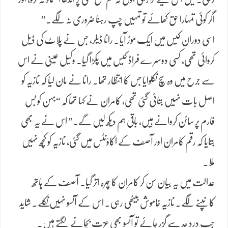
اگر کوئی تمہارا حق کھائے تو تمہیں چپ رہنا ضروری نہ لگے۔”
اسی دوران کیس میں ایک موڑ آیا۔ رانا ڈیلر، جس نے پلاٹ کی ڈیل
کروائی تھی، کسی دوسرے فراڈ کیس میں پکڑا گیا۔ وکیل عینی نے اس
سے جرح میں وہ سچ نکلوایا جس کا انتظار تھا۔ رانا نے مان لیا کہ نازیہ کو
اصل بات نہیں بتائی گئی تھی، کامران نے کہا تھا کہ “بہن کو بس
فارم پر سائن کروانے ہیں، باقی ہم دیکھ لیں گے۔” اس نے یہ بھی
بتایا کہ رقم کامران اور آصف کے اکاؤنٹس میں گئی، نازیہ کو کچھ نہیں
ملا۔
عدالت میں یہ بیان سن کر کامران کا چہرہ اتر گیا۔ آصف کے ہاتھ
کانپنے لگے۔ نازیہ خاموش بیٹھی رہی۔ اس کے آنسو نہیں نکلے۔ شاید
جب درد حد سے گزر جائے تو آنسو بھی عزت بچانے لگتے ہیں۔