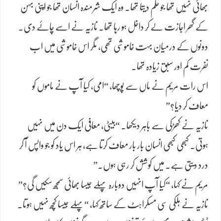
بھائی نہیں تھا جو حکم دیتا تھا۔ وہ ایک شرمندہ انسان تھا جو اپنی بہن
کے گھر اجازت لے کر داخل ہو رہا تھا۔ نازیہ نے اسے چائے دی۔
دونوں کے درمیان بہت خاموشی تھی، مگر اس خاموشی میں اب
نفرت کم اور سبق زیادہ تھا۔
اس رات مریم نے ماں سے پوچھا، “امی، کیا آپ نے ماموں کو
معاف کر دیا؟”
نازیہ نے کھڑکی سے باہر دیکھا۔ “بیٹی، معافی ایک دن میں نہیں
ہوتی۔ کبھی کبھی انسان بار بار معاف کرتا ہے، ہر اس یاد کو جو واپس آ کر
درد دیتی ہے۔ میں کوشش کر رہی ہوں۔”
مریم نے کہا، “کیا آپ انہیں دوبارہ پہلے جیسا بھائی سمجھ سکیں گی؟”
نازیہ نے ہلکی سی مسکراہٹ کے ساتھ کہا، “پہلے جیسا کچھ نہیں ہوتا۔