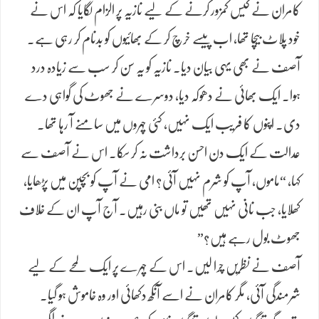
کامران نے کیس کمزور کرنے کے لیے نازیہ پر الزام لگایا کہ اس نے
خود پلاٹ بیچا تھا، اب پیسے خرچ کر کے بھائیوں کو بدنام کر رہی ہے۔
آصف نے بھی یہی بیان دیا۔ نازیہ کو یہ سن کر سب سے زیادہ درد
ہوا۔ ایک بھائی نے دھوکہ دیا، دوسرے نے جھوٹ کی گواہی دے
دی۔ اپنوں کا فریب ایک نہیں، کئی چہروں میں سامنے آ رہا تھا۔
عدالت کے ایک دن احسن برداشت نہ کر سکا۔ اس نے آصف سے
کہا، “ماموں، آپ کو شرم نہیں آئی؟ امی نے آپ کو بچپن میں پڑھایا،
کھلایا، جب نانی نہیں تھیں تو ماں بنی رہیں۔ آج آپ ان کے خلاف
جھوٹ بول رہے ہیں؟”
آصف نے نظریں چرا لیں۔ اس کے چہرے پر ایک لمحے کے لیے
شرمندگی آئی، مگر کامران نے اسے آنکھ دکھائی اور وہ خاموش ہو گیا۔