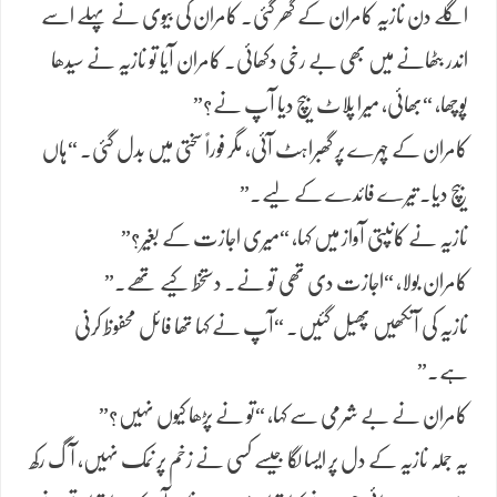
اگلے دن نازیہ کامران کے گھر گئی۔ کامران کی بیوی نے پہلے اسے
اندر بٹھانے میں بھی بے رخی دکھائی۔ کامران آیا تو نازیہ نے سیدھا
پوچھا، “بھائی، میرا پلاٹ بیچ دیا آپ نے؟”
کامران کے چہرے پر گھبراہٹ آئی، مگر فوراً سختی میں بدل گئی۔ “ہاں
بیچ دیا۔ تیرے فائدے کے لیے۔”
نازیہ نے کانپتی آواز میں کہا، “میری اجازت کے بغیر؟”
کامران بولا، “اجازت دی تھی تو نے۔ دستخط کیے تھے۔”
نازیہ کی آنکھیں پھیل گئیں۔ “آپ نے کہا تھا فائل محفوظ کرنی
ہے۔”
کامران نے بے شرمی سے کہا، “تو نے پڑھا کیوں نہیں؟”
یہ جملہ نازیہ کے دل پر ایسا لگا جیسے کسی نے زخم پر نمک نہیں، آگ رکھ