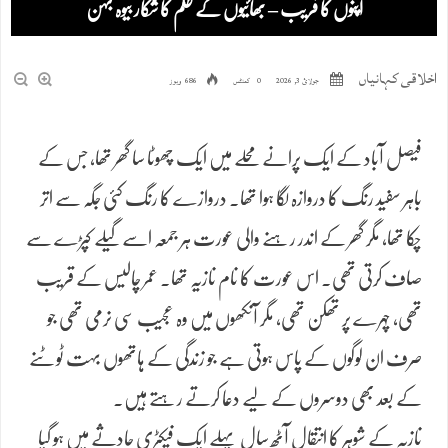
اپنوں کا فریب – بھائیوں کے ظلم کا شکار بیوہ بہن
اخلاقی کہانیاں
جولائ 3, 2026
0 کمنٹس
686 ویوز
فیصل آباد کے ایک پرانے محلے میں ایک چھوٹا سا گھر تھا، جس کے
باہر سفید رنگ کا دروازہ لگا ہوا تھا۔ دروازے کا رنگ کئی جگہ سے اتر
چکا تھا، مگر گھر کے اندر رہنے والی عورت ہر جمعہ اسے گیلے کپڑے سے
صاف کرتی تھی۔ اس عورت کا نام نازیہ تھا۔ عمر چالیس کے قریب
تھی، چہرے پر تھکن تھی، مگر آنکھوں میں وہ عجیب سی نرمی تھی جو
صرف ان لوگوں کے پاس ہوتی ہے جو زندگی کے ہاتھوں بہت ٹوٹنے
کے بعد بھی دوسروں کے لیے دعا کرتے رہتے ہیں۔
نازیہ کے شوہر کا انتقال آٹھ سال پہلے ایک فیکٹری حادثے میں ہو گیا