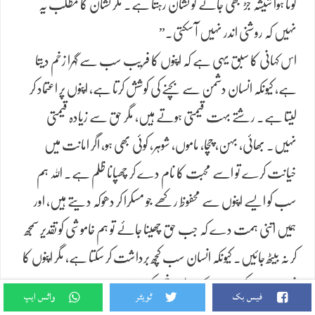
ٹوٹا ہوا شیشہ جڑ بھی جائے تو نشان رہتا ہے۔ مگر نشان کا مطلب یہ
نہیں کہ روشنی اندر نہیں آ سکتی۔”
اس کہانی کا سبق یہی ہے کہ اپنوں کا فریب سب سے گہرا زخم دیتا
ہے، کیونکہ انسان دشمن سے بچنے کی کوشش کرتا ہے، اپنوں پر اعتماد کر
لیتا ہے۔ رشتے بہت قیمتی ہوتے ہیں، مگر حق سے زیادہ قیمتی
نہیں۔ بھائی، بہن، چچا، ماموں، شوہر، کوئی بھی ہو، اگر امانت میں
خیانت کرے تو اسے محبت کا نام دے کر چھپانا ظلم ہے۔ اللہ ہم
سب کو ایسے اپنوں سے محفوظ رکھے جو مسکرا کر دھوکہ دیتے ہیں، اور
ہمیں اتنی ہمت دے کہ جب حق چھینا جائے تو ہم خاموشی کو تقدیر سمجھ
کر نہ بیٹھ جائیں۔ کیونکہ انسان سب کچھ برداشت کر سکتا ہے، مگر اپنوں کا
فریب روح کو عمر بھر کے لیے زخمی کر دیتا ہے۔
فیس بک
ٹویٹر
واٹس ایپ