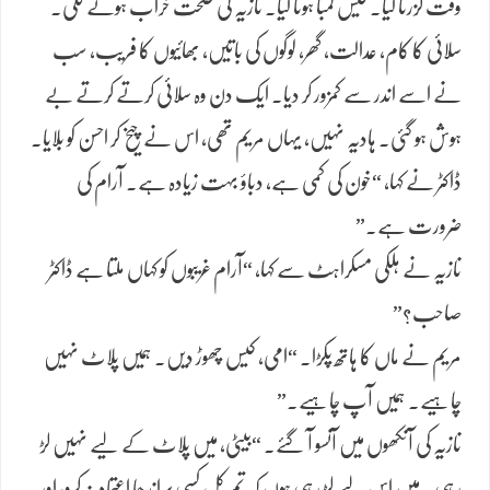
وقت گزرتا گیا۔ کیس لمبا ہوتا گیا۔ نازیہ کی صحت خراب ہونے لگی۔
سلائی کا کام، عدالت، گھر، لوگوں کی باتیں، بھائیوں کا فریب، سب
نے اسے اندر سے کمزور کر دیا۔ ایک دن وہ سلائی کرتے کرتے بے
ہوش ہو گئی۔ ہادیہ نہیں، یہاں مریم تھی، اس نے چیخ کر احسن کو بلایا۔
ڈاکٹر نے کہا، “خون کی کمی ہے، دباؤ بہت زیادہ ہے۔ آرام کی
ضرورت ہے۔”
نازیہ نے ہلکی مسکراہٹ سے کہا، “آرام غریبوں کو کہاں ملتا ہے ڈاکٹر
صاحب؟”
مریم نے ماں کا ہاتھ پکڑا۔ “امی، کیس چھوڑ دیں۔ ہمیں پلاٹ نہیں
چاہیے۔ ہمیں آپ چاہیے۔”
نازیہ کی آنکھوں میں آنسو آ گئے۔ “بیٹی، میں پلاٹ کے لیے نہیں لڑ
رہی۔ میں اس لیے لڑ رہی ہوں کہ تم کل کسی پر اندھا اعتماد نہ کرو، اور