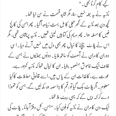
کیے کام کرنا بھی۔”
نازیہ نے یہ جملہ نہیں سنا، مگر شاید قسمت نے سن لیا تھا۔
کچھ دن بعد نازیہ کے گھر بجلی کا بل بہت زیادہ آ گیا۔ پھر احسن کی کالج
فیس کا مسئلہ ہوا۔ پھر مریم کی کتابیں لینی تھیں۔ نازیہ پریشان تھی، مگر
اس نے پلاٹ بیچنے کا خیال پھر بھی دل میں نہیں آنے دیا۔ اسی
دوران کامران نے آصف کو ساتھ ملایا۔ دونوں بھائیوں نے بہن کے
خلاف ایک خاموش منصوبہ بنایا۔ ان کا خیال تھا کہ نازیہ کمزور ہے،
عورت ہے، کاغذات ان کے پاس ہیں، اسے قانونی معاملات کا کیا
معلوم۔ اگر پلاٹ بک گیا تو رقم کا بڑا حصہ وہ رکھ لیں گے، بہن کو تھوڑا
دے کر کہہ دیں گے کہ یہی ریٹ ملا تھا۔
ایک دن کامران نے نازیہ کو فون کیا۔ “بہن، کل دفتر آ جانا۔ پلاٹ کی