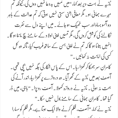
نازیہ نے بہت دیر بعد کہا، “میں تمہیں بددعا نہیں دوں گی، کیونکہ تم
میرے بھائی ہو۔ مگر معافی اتنی سستی نہیں ہوتی کہ تم عدالت کے باہر
دو آنسو بہاؤ اور سب ٹھیک ہو جائے۔ میں اپنے دل سے نفرت
نکالنے کی کوشش کروں گی، مگر تمہیں اپنی اولاد کے سامنے سچ ماننا ہو گا۔
انہیں بتانا ہو گا کہ تم نے اپنی بہن کے ساتھ فریب کیا، تاکہ وہ کل
کسی کی امانت نہ کھائیں۔”
کامران سر جھکا کر کھڑا رہا۔ اس کے پاس انکار کی جگہ نہیں بچی تھی۔
آصف بعد میں نازیہ کے گھر آیا۔ وہ دروازے پر کھڑا رہا، اندر آنے کی
ہمت نہ ہوئی۔ نازیہ نے دروازہ کھولا۔ آصف رو پڑا۔ “باجی، میں ڈر
گیا تھا۔ کامران بھائی کے سامنے بول نہیں سکا۔”
نازیہ نے کہا، “آصف، ظلم کرنے والا ایک ہوتا ہے، مگر ظلم کو سہارا