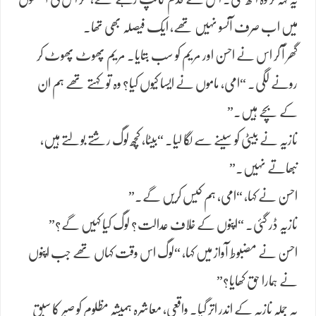
میں اب صرف آنسو نہیں تھے، ایک فیصلہ بھی تھا۔
گھر آ کر اس نے احسن اور مریم کو سب بتایا۔ مریم پھوٹ پھوٹ کر
رونے لگی۔ “امی، ماموں نے ایسا کیوں کیا؟ وہ تو کہتے تھے ہم ان
کے بچے ہیں۔”
نازیہ نے بیٹی کو سینے سے لگا لیا۔ “بیٹا، کچھ لوگ رشتے بولتے ہیں،
نبھاتے نہیں۔”
احسن نے کہا، “امی، ہم کیس کریں گے۔”
نازیہ ڈر گئی۔ “اپنوں کے خلاف عدالت؟ لوگ کیا کہیں گے؟”
احسن نے مضبوط آواز میں کہا، “لوگ اس وقت کہاں تھے جب اپنوں
نے ہمارا حق کھایا؟”
یہ جملہ نازیہ کے اندر اتر گیا۔ واقعی، معاشرہ ہمیشہ مظلوم کو صبر کا سبق