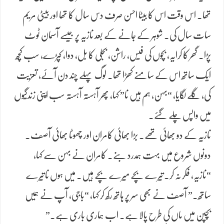
تھا۔ اس وقت اس کا بیٹا احسن صرف دس سال کا تھا اور بیٹی مریم
سات سال کی۔ شوہر کے جانے کے بعد نازیہ پر جیسے آسمان ٹوٹ
پڑا۔ گھر کا کرایہ، بچوں کی فیس، راشن، بجلی کا بل، دوا، کپڑے، سب کچھ
ایک ساتھ اس کے سامنے کھڑا تھا۔ لوگ پہلے چند دن آئے، تعزیت
کی، گلے لگایا، “بہن، ہم ہیں نا” کہا، پھر آہستہ آہستہ سب اپنی زندگیوں
میں واپس چلے گئے۔
نازیہ کے دو بھائی تھے۔ بڑا بھائی کامران اور چھوٹا بھائی آصف۔
دونوں شروع میں بہت ہمدرد بنے۔ کامران نے بہن سے کہا،
“نازیہ، فکر نہ کر۔ تیرے بچے میرے بچے ہیں۔ میں ہوں نا تیرے
ساتھ۔” آصف نے بھی سر پر ہاتھ رکھ کر کہا، “باجی، آپ نے ہمیں
بچپن میں ماں کی طرح پالا ہے۔ اب ہماری باری ہے۔”