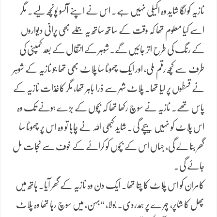
نازیہ کو لگا شاید وہ اکیلی نہیں ہے۔ اس نے اپنے آنسو پونچھ لیے۔ مگر
اسے کیا معلوم تھا کہ وقت کے ساتھ ساتھ یہ جملے بھی پرانی دیواروں
کے رنگ کی طرح اتر جائیں گے۔شوہر کے انتقال کے بعد کمپنی کی
طرف سے کچھ رقم ملی، اور ایک چھوٹا سا پلاٹ بھی تھا جو نازیہ کے شوہر
نے قسطوں پر لیا تھا۔ پلاٹ شہر سے ذرا باہر تھا، مگر کاغذات نازیہ کے
پاس تھے۔ نازیہ نے سوچ رکھا تھا کہ بچوں کے بڑے ہونے تک وہ
اس پلاٹ کو نہیں بیچے گی۔ شاید کبھی اللہ نے چاہا تو وہ اس پر چھوٹا سا
گھر بنا لے گی، جہاں اس کے بچوں کو کرائے کے خوف سے نجات مل
جائے گی۔
کامران کو اس پلاٹ کا پتا تھا۔ ایک دن وہ نازیہ کے گھر آیا۔ ہاتھ میں
پھل کا شاپر، چہرے پر ہمدردی۔ بولا، “بہن، میں سوچ رہا تھا وہ پلاٹ